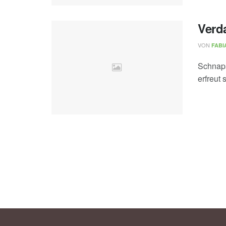
Verd
VON
FABI
Schnaps
erfreut