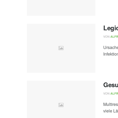
Legio
VON
ALF
Ursache
Infekti
Gesu
VON
ALF
Multire
viele L