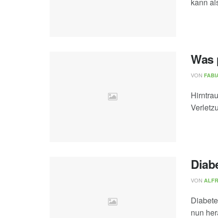
kann al
Was 
VON
FABI
Hirntra
Verletz
Diab
VON
ALF
Diabete
nun her