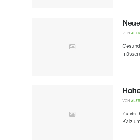
Neue
VON
ALF
Gesundh
müssen 
Hohe
VON
ALF
Zu viel
Kalzium