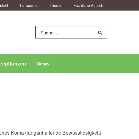
ntakt
Therapeuten
Themen
Fachliche Aufsicht
eilpflanzen
News
ches Koma (langanhaltende Bewusstlosigkeit)