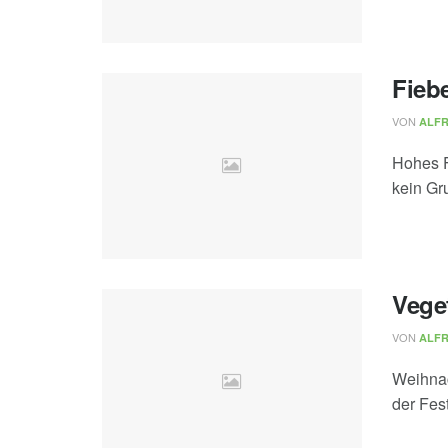
Fieb
VON
ALF
Hohes F
kein Gru
Veget
VON
ALF
Weihnac
der Fest