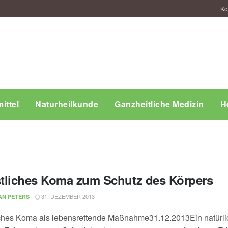
Ko
ittel
Naturheilkunde
Ganzheitliche Medizin
H
tliches Koma zum Schutz des Körpers
31. DEZEMBER 2013
AN PETERS
ches Koma als lebensrettende Maßnahme31.12.2013Ein natürli