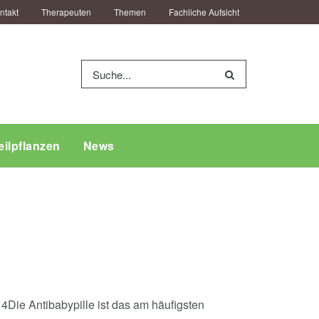
ntakt
Therapeuten
Themen
Fachliche Aufsicht
eilpflanzen
News
4Die Antibabypille ist das am häufigsten