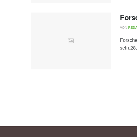
Fors
VON
REDA
Forsche
sein.28