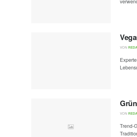
verwend
Vega
VON
REDA
Experte
Lebensmi
Grün
VON
REDA
Trend-G
Traditi