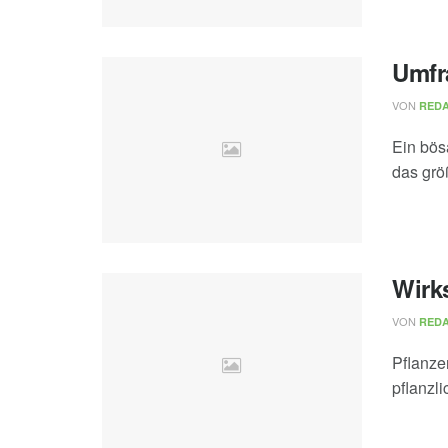
Umfr
VON
REDA
Ein bös
das grö
Wirk
VON
REDA
Pflanze
pflanzl