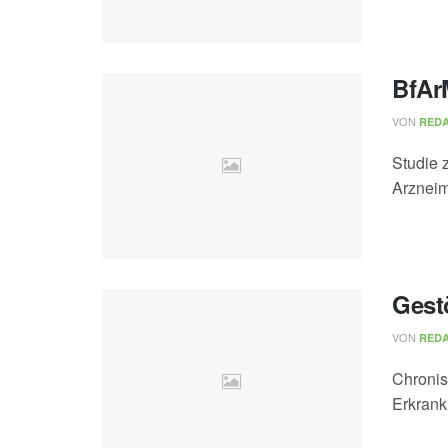
BfAr
VON
REDA
Studie 
Arzneim
Gest
VON
REDA
Chronis
Erkrank