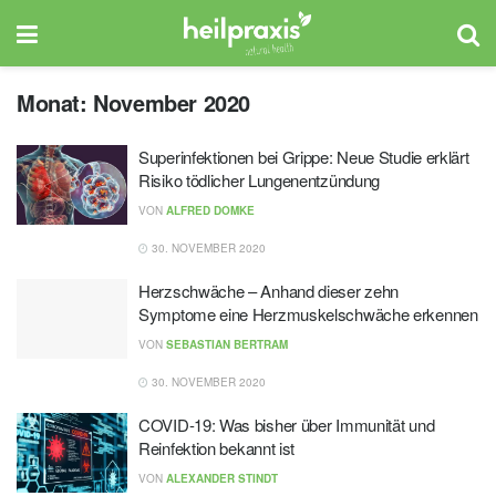
Monat:
November 2020
Superinfektionen bei Grippe: Neue Studie erklärt
Risiko tödlicher Lungenentzündung
VON
ALFRED DOMKE
30. NOVEMBER 2020
Herzschwäche – Anhand dieser zehn
Symptome eine Herzmuskelschwäche erkennen
VON
SEBASTIAN BERTRAM
30. NOVEMBER 2020
COVID-19: Was bisher über Immunität und
Reinfektion bekannt ist
VON
ALEXANDER STINDT