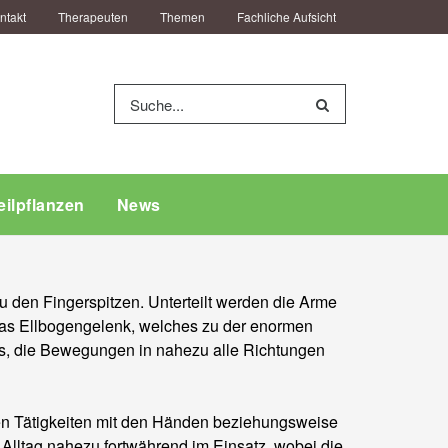
ntakt
Therapeuten
Themen
Fachliche Aufsicht
eilpflanzen
News
u den Fingerspitzen. Unterteilt werden die Arme
das Ellbogengelenk, welches zu der enormen
nks, die Bewegungen in nahezu alle Richtungen
en Tätigkeiten mit den Händen beziehungsweise
Alltag nahezu fortwährend im Einsatz, wobei die