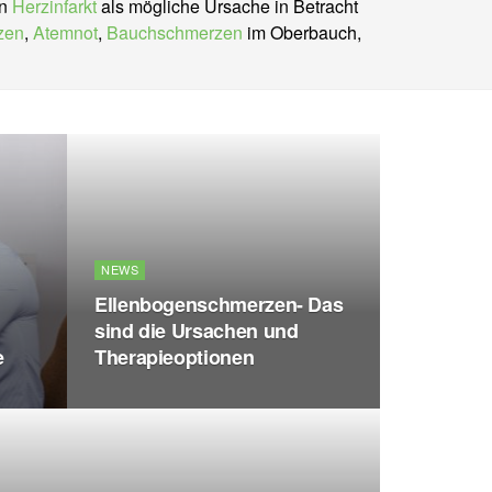
in
Herzinfarkt
als mögliche Ursache in Betracht
zen
,
Atemnot
,
Bauchschmerzen
im Oberbauch,
NEWS
Ellenbogenschmerzen- Das
sind die Ursachen und
e
Therapieoptionen