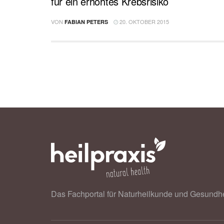
für ein erhöhtes Krebsrisiko
VON
20. OKTOBER 2015
FABIAN PETERS
Das Fachportal für Naturheilkunde und Gesundhe