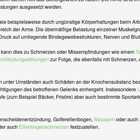
astungen ausgesetzt werden.
sie beispielsweise durch ungünstige Körperhaltungen beim Ar
reich der Arme. Die übermäßige Belastung einzelner Muskelgru
Druck auf umliegende Bindegewebestrukturen, Nerven und Blut
, kann dies zu Schmerzen oder Missempfindungen wie einem
T
rchblutungsstörungen
zur Folge, die ebenfalls mit Schmerzen,
h unter Umständen auch Schäden an der Knochensubstanz bez
chtigungen des betroffenen Gelenks einhergeht. Insbesondere
U
fe (zum Beispiel Bäcker, Frisöre) aber auch bestimmte Sportart
nenscheidenentzündung, Golferellenbogen,
Mausarm
oder auch
ter auch
Ellenbogenschmerzen
festzustellen.