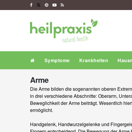
Symptome
Krankheiten
Hausm
Arme
Die Arme bilden die sogenannten oberen Extremit
in drei verschiedene Abschnitte: Oberarm, Unt
Beweglichkeit der Arme beiträgt. Wesentlich hi
ermöglicht.
Handgelenk, Handwurzelgelenke und Fingergelen
Fingern entscheidend. Die Bewegung der Arme be