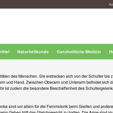
Ko
ittel
Naturheilkunde
Ganzheitliche Medizin
H
äten des Menschen. Sie erstrecken sich von der Schulter bis z
erarm und Hand. Zwischen Oberarm und Unterarm befindet sich 
erfür ist zudem die besondere Beschaffenheit des Schultergele
ke sind vor allem für die Feinmotorik beim Greifen und ander
im Gehen hilft das Gleichgewicht zu halten. Die Arme sind im 