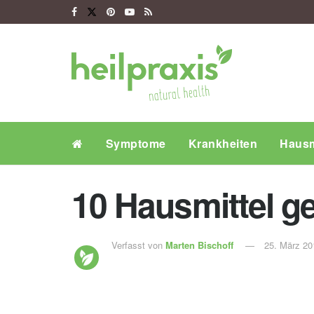
Symptome
Krankheiten
Hausm
10 Hausmittel g
Verfasst von
Marten Bischoff
25. März 20