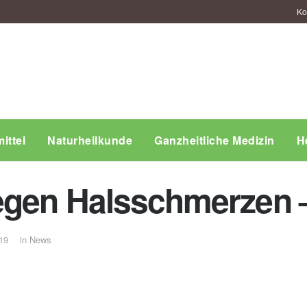
Ko
ittel
Naturheilkunde
Ganzheitliche Medizin
H
egen Halsschmerzen –
19
in
News