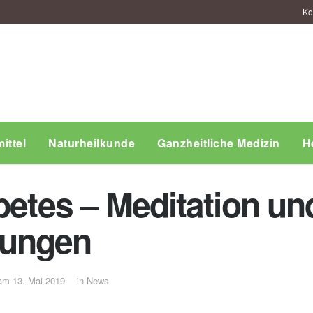
Ko
ittel
Naturheilkunde
Ganzheitliche Medizin
H
betes – Meditation un
bungen
 am 13. Mai 2019
in
News