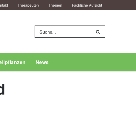
ntakt
Therapeuten
Themen
Fachliche Aufsicht
eilpflanzen
News
d