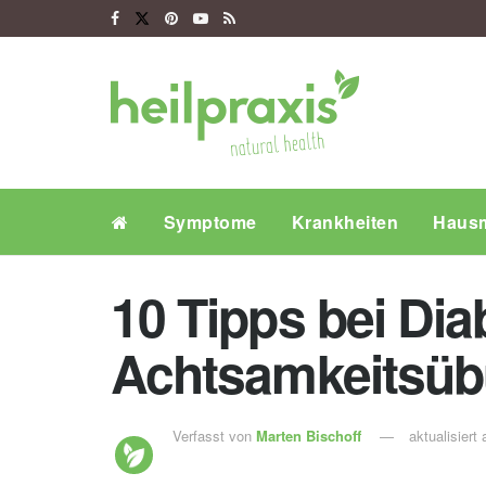
Symptome
Krankheiten
Hausm
10 Tipps bei Dia
Achtsamkeitsü
Verfasst von
Marten Bischoff
aktualisiert