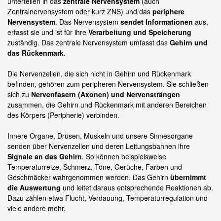
unterteilen in das
zentrale Nervensystem
(auch
Zentralnervensystem oder kurz ZNS) und das
periphere
Nervensystem
. Das Nervensystem
sendet Informationen
aus,
erfasst sie und ist für ihre
Verarbeitung und Speicherung
zuständig. Das zentrale Nervensystem umfasst das
Gehirn und
das Rückenmark
.
Die Nervenzellen, die sich nicht in Gehirn und Rückenmark
befinden, gehören zum peripheren Nervensystem. Sie schließen
sich zu
Nervenfasern (Axonen) und Nervensträngen
zusammen, die Gehirn und Rückenmark mit anderen Bereichen
des Körpers (Peripherie) verbinden.
Innere Organe, Drüsen, Muskeln und unsere Sinnesorgane
senden über Nervenzellen und deren Leitungsbahnen ihre
Signale an das Gehirn
. So können beispielsweise
Temperaturreize, Schmerz, Töne, Gerüche, Farben und
Geschmäcker wahrgenommen werden. Das Gehirn
übernimmt
die Auswertung
und leitet daraus entsprechende Reaktionen ab.
Dazu zählen etwa Flucht, Verdauung, Temperaturregulation und
viele andere mehr.