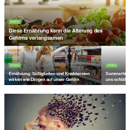
NEWS
Diese Ernährung kann die Alterung des
Gehirns verlangsamen
NEWS
NEWS
Ernährung: Süßigkeiten und Knabbereien
Sommerhitz
wirken wie Drogen auf unser Gehirn
uns schläfr