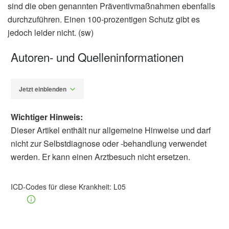
sind die oben genannten Präventivmaßnahmen ebenfalls
durchzuführen. Einen 100-prozentigen Schutz gibt es
jedoch leider nicht. (sw)
Autoren- und Quelleninformationen
Jetzt einblenden
Wichtiger Hinweis:
Dieser Artikel enthält nur allgemeine Hinweise und darf
nicht zur Selbstdiagnose oder -behandlung verwendet
werden. Er kann einen Arztbesuch nicht ersetzen.
Susanne Waschke
Barbara Schindewolf-
Lensch
ICD-Codes für diese Krankheit:
L05
Deutsche Gesellschaft für Kinderchirurgie
e.V. (DGKCH): Leitlinie Anorektale
Fehlbildungen, Stand: August 2013,