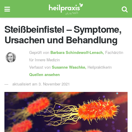
Steißbeinfistel – Symptome,
Ursachen und Behandlung
Geprüft von
Barbara Schindewolf-Lensch
,
Fachärztin
für Innere Medizin
Verfasst von
Susanne Waschke,
Heilpraktikerin
Quellen ansehen
aktualisiert am 3. November 2021