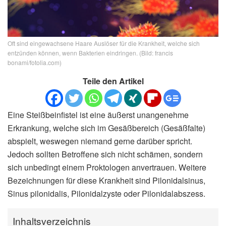
Oft sind eingewachsene Haare Auslöser für die Krankheit, welche sich
entzünden können, wenn Bakterien eindringen. (Bild: francis
bonami/fotolia.com)
Teile den Artikel
Eine Steißbeinfistel ist eine äußerst unangenehme
Erkrankung, welche sich im Gesäßbereich (Gesäßfalte)
abspielt, weswegen niemand gerne darüber spricht.
Jedoch sollten Betroffene sich nicht schämen, sondern
sich unbedingt einem Proktologen anvertrauen. Weitere
Bezeichnungen für diese Krankheit sind Pilonidalsinus,
Sinus pilonidalis, Pilonidalzyste oder Pilonidalabszess.
Inhaltsverzeichnis