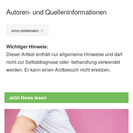
Autoren- und Quelleninformationen
Jetzt einblenden
Wichtiger Hinweis:
Dieser Artikel enthält nur allgemeine Hinweise und darf
nicht zur Selbstdiagnose oder -behandlung verwendet
werden. Er kann einen Arztbesuch nicht ersetzen.
Diplom-Redakteur (FH) Volker Blasek
Kaufland: Rückruf: K-Purland Rinder-
Hackfleisch 300 g, 500 g, 1000 g (Abruf:
Jetzt News lesen
29.06.2019),
kaufland.de
Bundesamt für Verbraucherschutz und
Lebensmittelsicherheit: K-Purland Rinder-
Hackfleisch vom Simmentaler Rind (Abruf:
29.06.2019),
lebensmittelwarnung.de