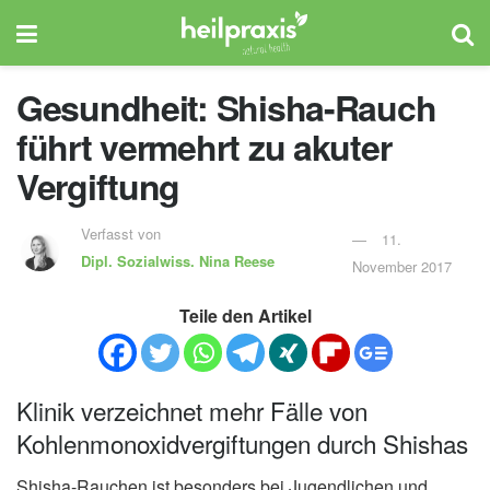
Gesundheit: Shisha-Rauch
führt vermehrt zu akuter
Vergiftung
Verfasst von
11.
Dipl. Sozialwiss.
Nina Reese
November 2017
Teile den Artikel
Klinik verzeichnet mehr Fälle von
Kohlenmonoxidvergiftungen durch Shishas
Shisha-Rauchen ist besonders bei Jugendlichen und