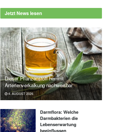
Jetzt News lesen
Dieser Pflanzenstoff hemmt
Arterienverkalkung nachweisbar
4. AUGUST 2026
Darmflora: Welche
Darmbakterien die
Lebenserwartung
beeinflussen