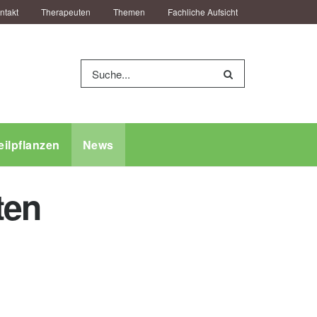
ntakt
Therapeuten
Themen
Fachliche Aufsicht
eilpflanzen
News
ten