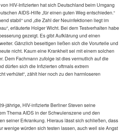
 von HIV-Infizierten hat sich Deutschland beim Umgang
utschen AIDS-Hilfe „für einen guten Weg entschieden.“
nd stabil“ und „die Zahl der Neuinfektionen liegt im
au“, erläuterte Holger Wicht. Bei dem Testverhalten habe
besserung gezeigt. Es gibt Aufklärung und einen
eiter. Gänzlich beseitigen ließen sich die Vorurteile und
heute nicht. Kaum eine Krankheit sei mit einem solchen
er. Dem Fachmann zufolge ist dies vermutlich auf die
dürfen sich die Infizierten oftmals extrem
 verhütet“, zählt hier noch zu den harmloseren
29-jährige, HIV-infizierte Berliner Steven seine
dem Thema AIDS in der Schwulenszene und den
 seiner Erkrankung. Hieraus lässt sich schließen, dass
ur wenige würden sich testen lassen, auch weil sie Angst