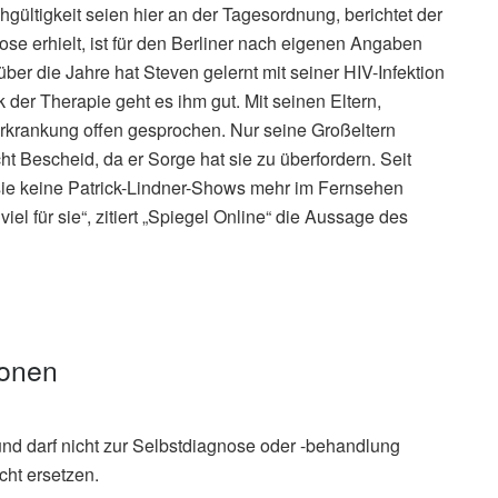
ültigkeit seien hier an der Tagesordnung, berichtet der
se erhielt, ist für den Berliner nach eigenen Angaben
r die Jahre hat Steven gelernt mit seiner HIV-Infektion
k der Therapie geht es ihm gut. Mit seinen Eltern,
rkrankung offen gesprochen. Nur seine Großeltern
t Bescheid, da er Sorge hat sie zu überfordern. Seit
n sie keine Patrick-Lindner-Shows mehr im Fernsehen
iel für sie“, zitiert „Spiegel Online“ die Aussage des
ionen
und darf nicht zur Selbstdiagnose oder -behandlung
cht ersetzen.