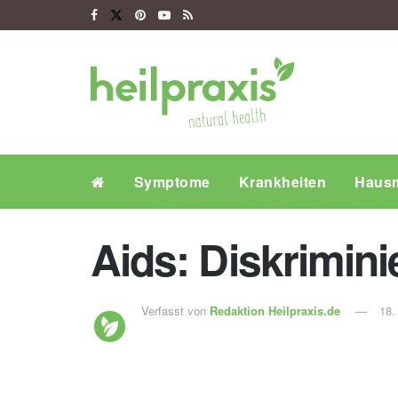
Symptome
Krankheiten
Hausm
Aids: Diskrimini
Verfasst von
Redaktion Heilpraxis.de
18.