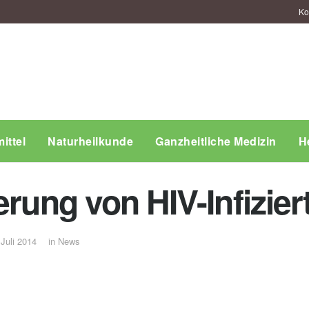
Ko
ittel
Naturheilkunde
Ganzheitliche Medizin
H
erung von HIV-Infizier
 Juli 2014
in
News