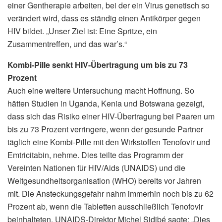
einer Gentherapie arbeiten, bei der ein Virus genetisch so
verändert wird, dass es ständig einen Antikörper gegen
HIV bildet. „Unser Ziel ist: Eine Spritze, ein
Zusammentreffen, und das war’s.“
Kombi-Pille senkt HIV-Übertragung um bis zu 73
Prozent
Auch eine weitere Untersuchung macht Hoffnung. So
hätten Studien in Uganda, Kenia und Botswana gezeigt,
dass sich das Risiko einer HIV-Übertragung bei Paaren um
bis zu 73 Prozent verringere, wenn der gesunde Partner
täglich eine Kombi-Pille mit den Wirkstoffen Tenofovir und
Emtricitabin, nehme. Dies teilte das Programm der
Vereinten Nationen für HIV/Aids (UNAIDS) und die
Weltgesundheitsorganisation (WHO) bereits vor Jahren
mit. Die Ansteckungsgefahr nahm immerhin noch bis zu 62
Prozent ab, wenn die Tabletten ausschließlich Tenofovir
beinhalteten. UNAIDS-Direktor Michel Sidibé sagte: „Dies