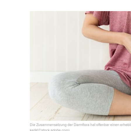
Die Zusammensetzung der Darmflora hat offenbar einen erheblic
kei907/stock.adobe.com)