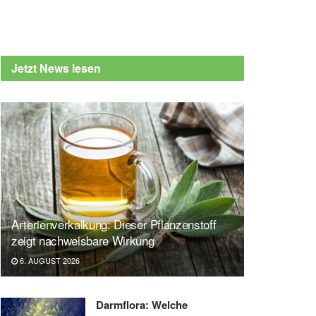
Jetzt News lesen
Arterienverkalkung: Dieser Pflanzenstoff
zeigt nachweisbare Wirkung
6. AUGUST 2026
Darmflora: Welche