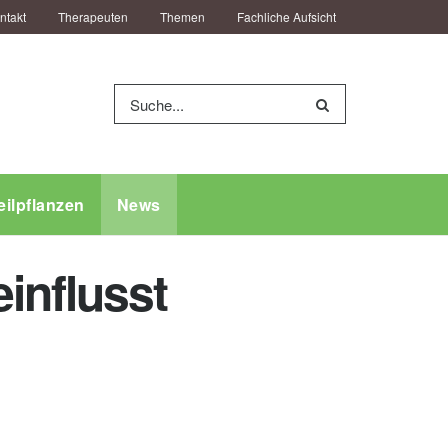
ntakt
Therapeuten
Themen
Fachliche Aufsicht
eilpflanzen
News
influsst