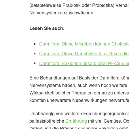
(beispielsweise Präbiotik oder Probiotika) Verha
Nervensystem abzuschwächen.
Lesen Sie auch:
Darmflora: Diese Mikroben können Choleste
Darmflora: Diese Darmbakterien stärken di
Darmflora: Bakterien absorbieren PFAS & 
Eine Behandlungen auf Basis der Darmflora kön
Nervensystems haben, auch wenn noch weitere Fo
Wirksamkeit solcher Therapien genau zu untersu
könnten unerwartete Nebenwirkungen hervorrufe
Unabhängig von weiteren Forschungsergebnissen 
ballaststoffreiche
Ernährung
mit viel Gemüse, Obs
fördert und die Präsenz gesunder Bakterien erhö