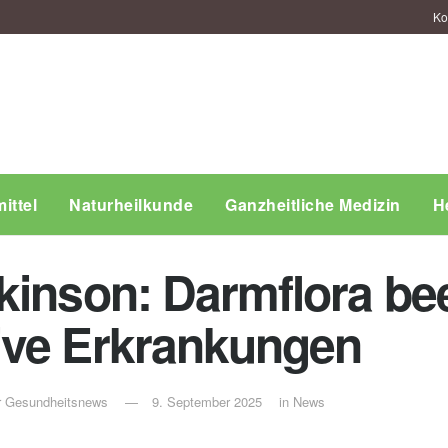
Ko
ittel
Naturheilkunde
Ganzheitliche Medizin
H
kinson: Darmflora bee
ive Erkrankungen
ür Gesundheitsnews
9. September 2025
in
News