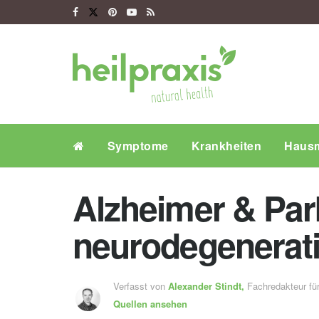
Symptome
Krankheiten
Hausm
Alzheimer & Par
neurodegenerat
Verfasst von
Alexander Stindt,
Fachredakteur f
Quellen ansehen