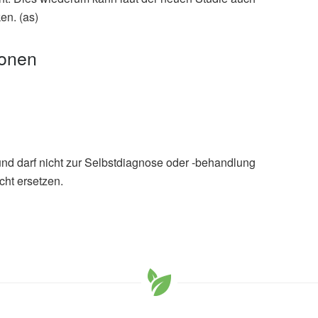
en. (as)
ionen
und darf nicht zur Selbstdiagnose oder -behandlung
cht ersetzen.
ai, Zhenjiang Liu: Bidirectional communication between
nervous system; in: Neural Regeneration Research
Regeneration Research