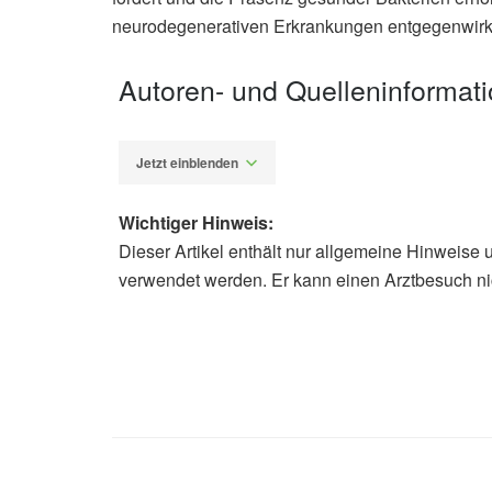
neurodegenerativen Erkrankungen entgegenwirk
Autoren- und Quelleninformat
Jetzt einblenden
Wichtiger Hinweis:
Dieser Artikel enthält nur allgemeine Hinweise 
Alexander Stindt
verwendet werden. Er kann einen Arztbesuch ni
Yingxian Liu, Tuoxian Tang, Hang C
the gut microbiota and the central 
(veröffentlicht 03.09.2025),
Neural 