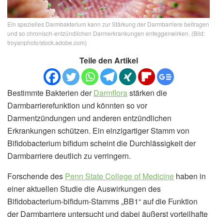
Ein spezielles Darmbakterium kann zur Stärkung der Darmbarriere beitragen
und so chronisch-entzündlichen Darmerkrankungen enteggenwirken. (Bild:
troyanphoto/stock.adobe.com)
Teile den Artikel
Bestimmte Bakterien der
Darmflora
stärken die
Darmbarrierefunktion und könnten so vor
Darmentzündungen und anderen entzündlichen
Erkrankungen schützen. Ein einzigartiger Stamm von
Bifidobacterium bifidum scheint die Durchlässigkeit der
Darmbarriere deutlich zu verringern.
Forschende des
Penn State College of Medicine
haben in
einer aktuellen Studie die Auswirkungen des
Bifidobacterium-bifidum-Stamms „BB1“ auf die Funktion
der Darmbarriere untersucht und dabei äußerst vorteilhafte