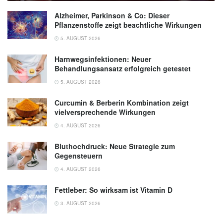
Proliferator-Activated Receptor γ and
Alzheimer, Parkinson & Co: Dieser
Suppression of NF-κB p65; in: American
Pflanzenstoffe zeigt beachtliche Wirkungen
Journal Of Pathology (veröffentlicht
5. AUGUST 2026
15.06.2024),
ajp.amjpathol.org
Harnwegsinfektionen: Neuer
Behandlungsansatz erfolgreich getestet
5. AUGUST 2026
Curcumin & Berberin Kombination zeigt
vielversprechende Wirkungen
4. AUGUST 2026
Bluthochdruck: Neue Strategie zum
Gegensteuern
4. AUGUST 2026
Fettleber: So wirksam ist Vitamin D
3. AUGUST 2026