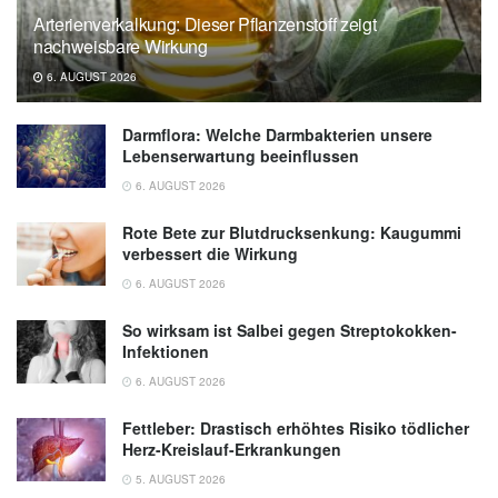
Arterienverkalkung: Dieser Pflanzenstoff zeigt
nachweisbare Wirkung
6. AUGUST 2026
Darmflora: Welche Darmbakterien unsere
Lebenserwartung beeinflussen
6. AUGUST 2026
Rote Bete zur Blutdrucksenkung: Kaugummi
verbessert die Wirkung
6. AUGUST 2026
So wirksam ist Salbei gegen Streptokokken-
Infektionen
6. AUGUST 2026
Fettleber: Drastisch erhöhtes Risiko tödlicher
Herz-Kreislauf-Erkrankungen
5. AUGUST 2026