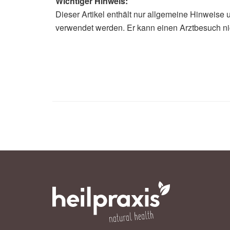
Wichtiger Hinweis:
Dieser Artikel enthält nur allgemeine Hinweise 
Alfred Domke
verwendet werden. Er kann einen Arztbesuch ni
Landkreis Leer: Corona: Sieben Neu
23.05.2020),
Landkreis Leer
Niedersächsisches Ministerium für 
Niedersächsische Verordnung zur B
Kraft - Neue Phase mit weiteren Loc
Niedersächsisches Ministerium für 