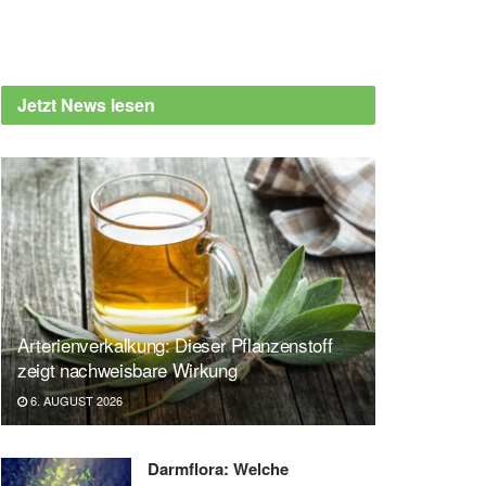
Jetzt News lesen
Arterienverkalkung: Dieser Pflanzenstoff
zeigt nachweisbare Wirkung
6. AUGUST 2026
Darmflora: Welche