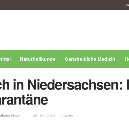
Ko
ittel
Naturheilkunde
Ganzheitliche Medizin
H
h in Niedersachsen: 
arantäne
ndheits-News
25. Mai 2020
in
News