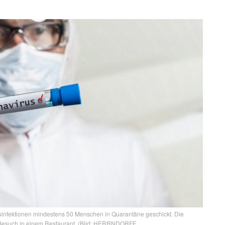
infektionen mindestens 50 Menschen in Quarantäne geschickt. Die
Besuch in einem Restaurant. (Bild: HERRNDORFF_