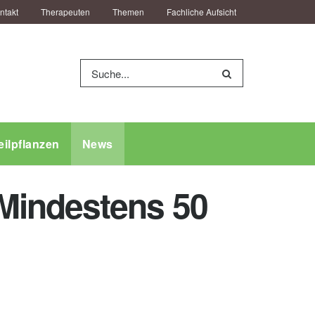
ntakt
Therapeuten
Themen
Fachliche Aufsicht
eilpflanzen
News
Mindestens 50