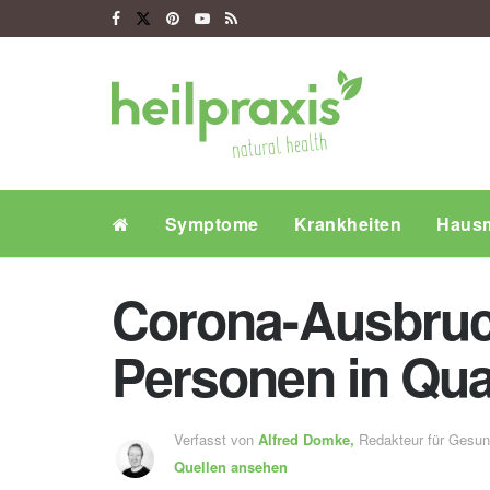
Symptome
Krankheiten
Hausm
Corona-Ausbruc
Personen in Qu
Verfasst von
Alfred Domke,
Redakteur für Gesu
Quellen ansehen