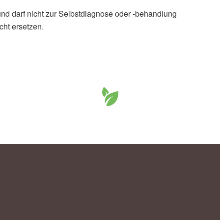
und darf nicht zur Selbstdiagnose oder -behandlung
cht ersetzen.
infektionen mit vielen Quarantäne-Fällen, (Abruf:
Soziales, Gesundheit und Gleichstellung:
ekämpfung der Corona-Pandemie tritt am Montag in
kerungen startet, (Abruf: 23.05.2020),
Soziales, Gesundheit und Gleichstellung