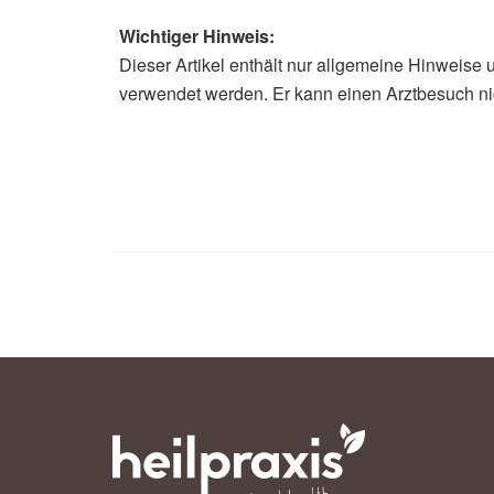
Wichtiger Hinweis:
Dieser Artikel enthält nur allgemeine Hinweise 
Alfred Domke
verwendet werden. Er kann einen Arztbesuch ni
Medizinische Hochschule Hannover 
Krankenhäusern, (Abruf: 14.03.202
München Klinik: Besuchsverbot ab 1
Landesregierung Nordrhein-Westf
Coronavirus-Epidemie, (Abruf: 14.0