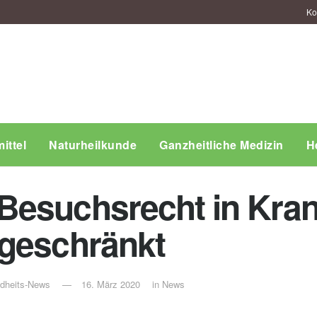
Ko
ittel
Naturheilkunde
Ganzheitliche Medizin
H
Besuchsrecht in Kra
ngeschränkt
ndheits-News
16. März 2020
in
News