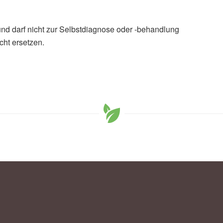
und darf nicht zur Selbstdiagnose oder -behandlung
cht ersetzen.
(MHH): Bis auf Weiteres keine Besuche in
0),
Medizinische Hochschule Hannover (MHH)
3.03.2020!, (Abruf: 14.03.2020),
München Klinik
alen: Maßnahmenpaket zur Eindämmung der
3.2020),
Landesregierung Nordrhein-Westfalen