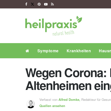
Symptome
Krankheiten
Hausm
Wegen Corona: 
Altenheimen ei
Verfasst von
Alfred Domke,
Redakteur für Gesu
Quellen ansehen