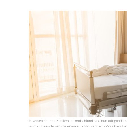
In verschiedenen Kliniken in Deutschland sind nun aufgrund de
wurden Besuchsverbote erlassen. (Bild: catinsyrup/stock.adobe