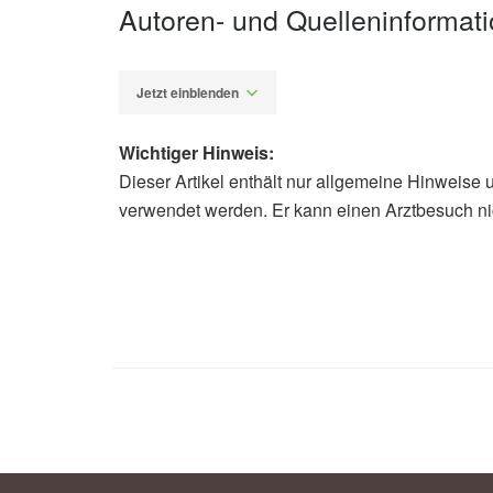
Autoren- und Quelleninformat
Jetzt einblenden
Wichtiger Hinweis:
Dieser Artikel enthält nur allgemeine Hinweise 
Diplom-Redakteur (FH) Volker Blas
verwendet werden. Er kann einen Arztbesuch ni
European Medicines Agency: EMA giv
inflammatories for COVID-19 (veröff
Ärzteblatt: Keine Evidenz für erhö
(veröffentlicht: 18.03.2020),
aerztebl