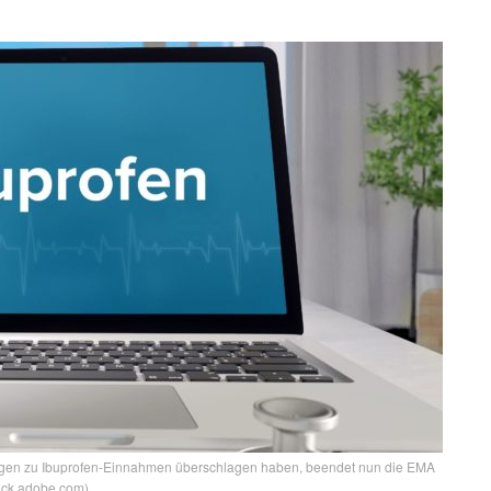
en zu Ibuprofen-Einnahmen überschlagen haben, beendet nun die EMA
tock.adobe.com)