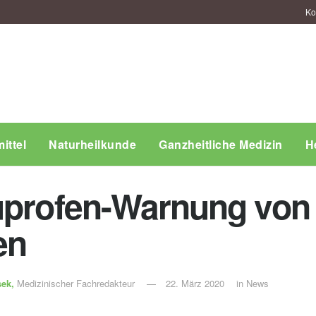
Ko
ittel
Naturheilkunde
Ganzheitliche Medizin
H
buprofen-Warnung vo
en
sek,
Medizinischer Fachredakteur
22. März 2020
in
News