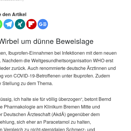
e den Artikel
 Wirbel um dünne Beweislage
ngen, Ibuprofen-Einnahmen bei Infektionen mit dem neuen
. Nachdem die Weltgesundheitsorganisation WHO erst
wieder zurück. Auch renommierte deutsche Ärztinnen und
ng von COVID-19-Betroffenen unter Ibuprofen. Zudem
y Stellung zu dem Thema.
ig, ich halte sie für völlig überzogen“, betont Bernd
ische Pharmakologie am Klinikum Bremen Mitte und
der Deutschen Ärzteschaft (AkdÄ) gegenüber dem
ehlung, sich eher an Paracetamol zu halten,
im Vergleich zu nicht-steroidalen Schmerz- und