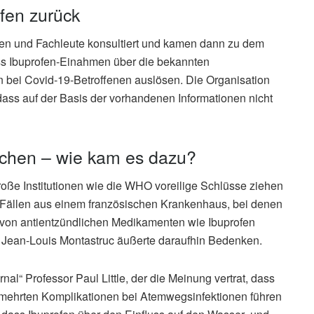
fen zurück
en und Fachleute konsultiert und kamen dann zu dem
ass Ibuprofen-Einahmen über die bekannten
bei Covid-19-Betroffenen auslösen. Die Organisation
 dass auf der Basis der vorhandenen Informationen nicht
schen – wie kam es dazu?
große Institutionen wie die WHO voreilige Schlüsse ziehen
-Fällen aus einem französischen Krankenhaus, bei denen
 von antientzündlichen Medikamenten wie Ibuprofen
 Jean-Louis Montastruc äußerte daraufhin Bedenken.
rnal“ Professor Paul Little, der die Meinung vertrat, dass
rmehrten Komplikationen bei Atemwegsinfektionen führen