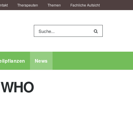
ntakt
Therapeuten
Themen
Fachliche Aufsicht
eilpflanzen
News
n WHO