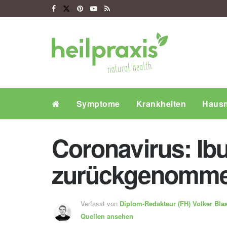
Symptome
Krankheiten
Hausm
Coronavirus: I
zurückgenomm
Verfasst von
Diplom-Redakteur (FH)
Volker Bla
Quellen ansehen