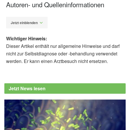
Autoren- und Quelleninformationen
Jetzt einblenden
Wichtiger Hinweis:
Dieser Artikel enthält nur allgemeine Hinweise und darf
nicht zur Selbstdiagnose oder -behandlung verwendet
werden. Er kann einen Arztbesuch nicht ersetzen.
Alfred Domke
Bundesinstitut für Risikobewertung (BfR):
Maskenpflicht findet breite Zustimmung,
Jetzt News lesen
(Abruf: 26.04.2020),
Bundesinstitut für
Risikobewertung (BfR)
Universität Trier: Corona: Umfrage zur
Akzeptanz von Masken, (Abruf: 26.04.2020)
Universität Trier: Welche Faktoren