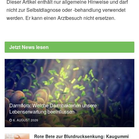
Dieser Artikel enthält nur allgemeine Hinweise und darf
nicht zur Selbstdiagnose oder -behandlung verwendet
werden. Er kann einen Arztbesuch nicht ersetzen.
Alexander Stindt
Lei Liao, Wang Xiao, Mervin Zhao, Xuanze
Yu, Haotian Wang et al.: Can N95
Jetzt News lesen
Respirators Be Reused after Disinfection?
How Many Times?, in ACS Nano
(Veröffentlicht 05.05.2020),
ACS Nano
Darmflora: Welche Darmbakterien unsere
Lebenserwartung beeinflussen
6. AUGUST 2026
Rote Bete zur Blutdrucksenkung: Kaugummi