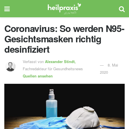
Coronavirus: So werden N95-
Gesichtsmasken richtig
desinfiziert
Verfasst von
Alexander Stindt,
8. Mai
Fachredakteur für Gesundheitsnews
2020
Quellen ansehen