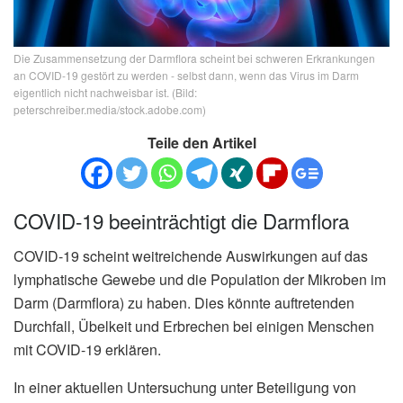
Die Zusammensetzung der Darmflora scheint bei schweren Erkrankungen
an COVID-19 gestört zu werden - selbst dann, wenn das Virus im Darm
eigentlich nicht nachweisbar ist. (Bild:
peterschreiber.media/stock.adobe.com)
Teile den Artikel
COVID-19 beeinträchtigt die Darmflora
COVID-19 scheint weitreichende Auswirkungen auf das
lymphatische Gewebe und die Population der Mikroben im
Darm (Darmflora) zu haben. Dies könnte auftretenden
Durchfall, Übelkeit und Erbrechen bei einigen Menschen
mit COVID-19 erklären.
In einer aktuellen Untersuchung unter Beteiligung von