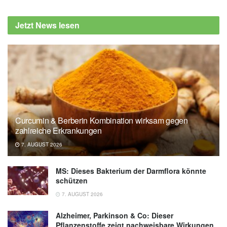
Silvia C. Trevelin, Suzanne Pickering,
Katrina Todd, Cynthia Bishop, Michael
Jetzt News lesen
Pitcher, et al.: Disrupted Peyer’s Patch
Microanatomy in COVID-19 Including
Germinal Centre Atrophy Independent of
Local Virus; in: Frontiers in Immunology
(veröffentlicht 17.02.2022),
Frontiers in
Immunology
King's College London: Gut health
Curcumin & Berberin Kombination wirksam gegen
compromised in severe COVID-19
zahlreiche Erkrankungen
(veröffentlicht 18.02.2022),
King's College
7. AUGUST 2026
London
MS: Dieses Bakterium der Darmflora könnte
schützen
7. AUGUST 2026
Alzheimer, Parkinson & Co: Dieser
Pflanzenstoffe zeigt nachweisbare Wirkungen