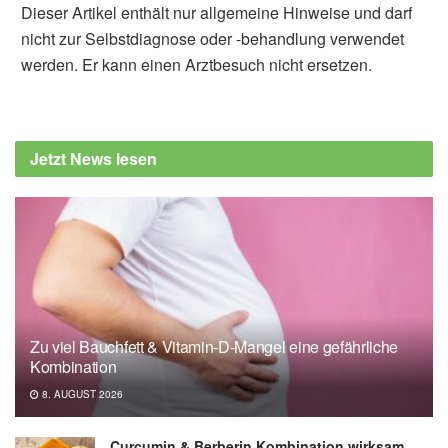
Dieser Artikel enthält nur allgemeine Hinweise und darf
nicht zur Selbstdiagnose oder -behandlung verwendet
werden. Er kann einen Arztbesuch nicht ersetzen.
Alexander Stindt
Netta Weinstein, Thuy-vy Nguyen, Heather
Hansen: What Time Alone Offers: Narratives
Jetzt News lesen
of Solitude From Adolescence to Older
Adulthood; in: Frontiers in Psychology
(veröffentlicht 01.11.2021),
Frontiers in
Psychology
University of Reading: Pandemic solitude
was positive experience for many
(veröffentlicht 01.11.2021),
University of
Zu viel Bauchfett & Vitamin-D-Mangel eine gefährliche
Reading
Kombination
8. AUGUST 2026
Curcumin & Berberin Kombination wirksam