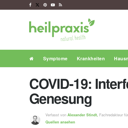
Symptome
Krankheiten
Hausm
COVID-19: Interf
Genesung
Verfasst von
Alexander Stindt,
Fachredakteur f
Quellen ansehen