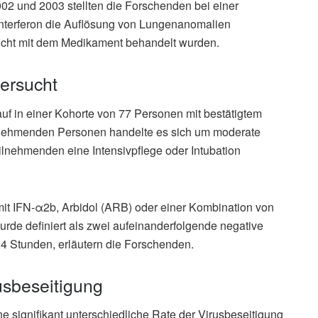
 und 2003 stellten die Forschenden bei einer
 Interferon die Auflösung von Lungenanomalien
nicht mit dem Medikament behandelt wurden.
ersucht
auf in einer Kohorte von 77 Personen mit bestätigtem
ilnehmenden Personen handelte es sich um moderate
ilnehmenden eine Intensivpflege oder Intubation
t IFN-α2b, Arbidol (ARB) oder einer Kombination von
urde definiert als zwei aufeinanderfolgende negative
24 Stunden, erläutern die Forschenden.
usbeseitigung
e signifikant unterschiedliche Rate der Virusbeseitigung