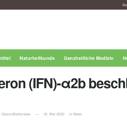
Ko
ittel
Naturheilkunde
Ganzheitliche Medizin
H
eron (IFN)-α2b beschl
ür Gesundheitsnews
18. Mai 2020
in
News