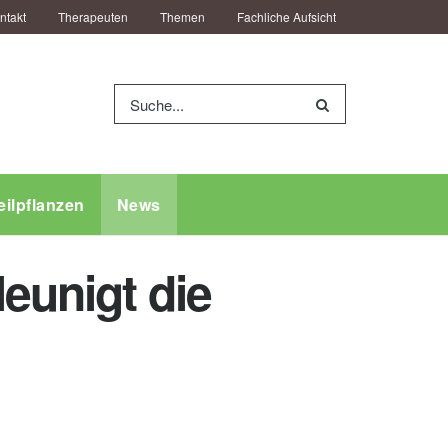
ntakt
Therapeuten
Themen
Fachliche Aufsicht
eilpflanzen
News
eunigt die