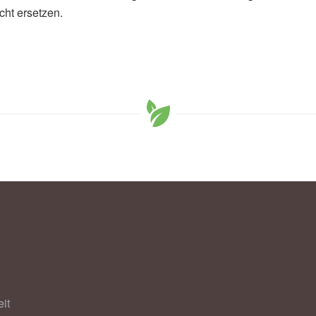
cht ersetzen.
. Shannon, Xiao-Shan Wei, Xuan Xiang et al.:
19, in Frontiers in Immunology (Veröffentlicht
gy
it