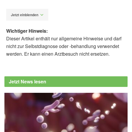
Jetzt einblenden
Wichtiger Hinweis:
Dieser Artikel enthält nur allgemeine Hinweise und darf
nicht zur Selbstdiagnose oder -behandlung verwendet
werden. Er kann einen Arztbesuch nicht ersetzen.
Fabian Peters
COVID-19 and Public Interest in Face Mask
Use; in: American Journal of Respiratory and
Jetzt News lesen
Critical Care Medicine (veröffentlicht
15.06.2020),
atsjournals.org
American Thoracic Society: Countries with
early adoption of face masks showed modest
COVID-19 infection rates (veröffentlicht
24.06.2020),
eurekalert.org