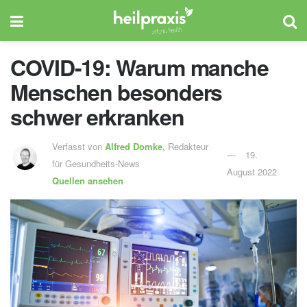
COVID-19: Warum manche
Menschen besonders
schwer erkranken
Verfasst von
Alfred Domke,
Redakteur
19.
für Gesundheits-News
August 2022
Quellen ansehen