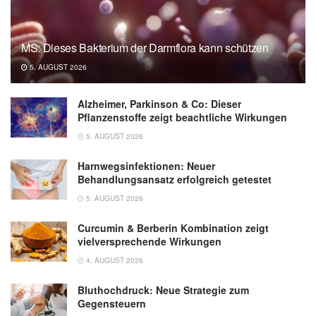
in: Nature Communications (PDF),
(veröffentlicht: 15.08.2022),
Nature
MS: Dieses Bakterium der Darmflora kann schützen
Communications
5. AUGUST 2026
Alzheimer, Parkinson & Co: Dieser
Pflanzenstoffe zeigt beachtliche Wirkungen
5. AUGUST 2026
Harnwegsinfektionen: Neuer
Behandlungsansatz erfolgreich getestet
5. AUGUST 2026
Curcumin & Berberin Kombination zeigt
vielversprechende Wirkungen
4. AUGUST 2026
Bluthochdruck: Neue Strategie zum
Gegensteuern