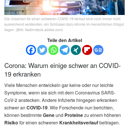
Die Ursachen für einen schweren COVID-19-Verlauf sind noch immer nicht
ausreichend verstanden, ein Schlüssel dazu könnte im menschlichen Erbgut
liegen. (Bild: Vadim/stock.adobe.com)
Teile den Artikel
Corona: Warum einige schwer an COVID-
19 erkranken
Viele Menschen entwickeln gar keine oder nur leichte
Symptome, wenn sie sich mit dem Coronavirus SARS-
CoV-2 anstecken. Andere Infizierte hingegen erkranken
schwer an
COVID-19
. Wie Forschende nun berichten,
können bestimmte
Gene
und
Proteine
zu einem höheren
Risiko
für einen schweren
Krankheitsverlauf
beitragen.