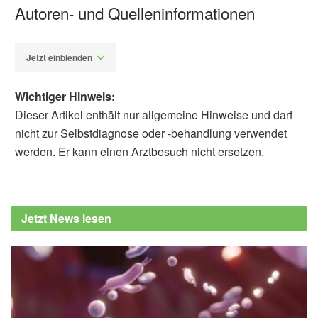
Autoren- und Quelleninformationen
Jetzt einblenden
Wichtiger Hinweis:
Dieser Artikel enthält nur allgemeine Hinweise und darf
nicht zur Selbstdiagnose oder -behandlung verwendet
werden. Er kann einen Arztbesuch nicht ersetzen.
Alfred Domke
Berlin Institute of Health in der Charité (BIH):
Warum jemand schwer an COVID-19
Jetzt News lesen
erkrankt, (Abruf: 16.08.2022),
Berlin Institute
of Health in der Charité (BIH)
Maik Pietzner, Robert Lorenz Chua, ……
Christian Conrad, Claudia Langenberg:
ELF5 is a potential respiratory epithelial
cellspeciﬁc risk gene for severe COVID-19;