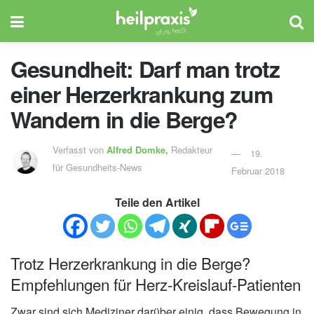
Gesundheit: Darf man trotz
einer Herzerkrankung zum
Wandern in die Berge?
Verfasst von
Alfred Domke,
Redakteur
19.
für Gesundheits-News
Februar 2018
Teile den Artikel
Trotz Herzerkrankung in die Berge?
Empfehlungen für Herz-Kreislauf-Patienten
Zwar sind sich Mediziner darüber einig, dass Bewegung in