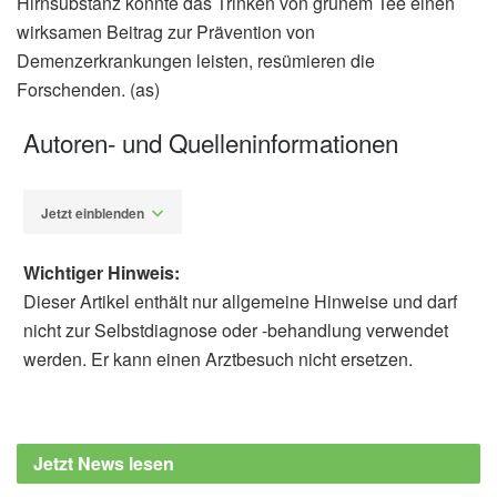
Hirnsubstanz könnte das Trinken von grünem Tee einen
wirksamen Beitrag zur Prävention von
Demenzerkrankungen leisten, resümieren die
Forschenden. (as)
Autoren- und Quelleninformationen
Jetzt einblenden
Wichtiger Hinweis:
Dieser Artikel enthält nur allgemeine Hinweise und darf
nicht zur Selbstdiagnose oder -behandlung verwendet
werden. Er kann einen Arztbesuch nicht ersetzen.
Alexander Stindt
Moeko Noguchi-Shinohara, Ayano Shima,
Taro Ozaki, Yuta Usui, Yasuyuki Taki, et al.:
Jetzt News lesen
Green tea consumption and cerebral white
matter lesions in community-dwelling older