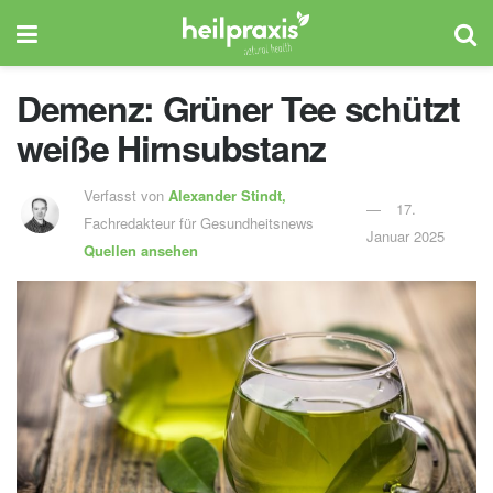
Demenz: Grüner Tee schützt
weiße Hirnsubstanz
Verfasst von
Alexander Stindt,
17.
Fachredakteur für Gesundheitsnews
Januar 2025
Quellen ansehen