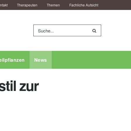
ntakt
Therapeuten
Themen
Fachliche Aufsicht
eilpflanzen
News
til zur