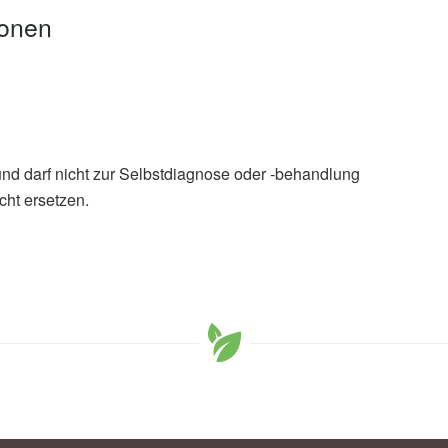
ionen
und darf nicht zur Selbstdiagnose oder -behandlung
cht ersetzen.
nder Lebensstil für die Demenzprävention nicht reicht,
pzig
 Inequalities in Cognitive Functioning Only to a Small
lth and Lifestyle Factors in Individuals Without
 Disease, (veröffentlicht: 06.12.2022),
Journal of