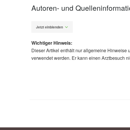
Autoren- und Quelleninformat
Jetzt einblenden
Wichtiger Hinweis:
Dieser Artikel enthält nur allgemeine Hinweise 
Alfred Domke
verwendet werden. Er kann einen Arztbesuch ni
Universität Leipzig: Warum ein gesu
(Abruf: 20.12.2022),
Universität Lei
Röhr Susanne, et al.: Socioeconomic
Extent Attributable to Modifiable Hea
Dementia; in: Journal of Alzheimer’s
Alzheimer’s Disease