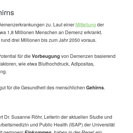
hirns
 Demenzerkrankungen zu. Laut einer
Mitteilung
der
 etwa 1,8 Millionen Menschen an Demenz erkrankt.
 rund drei Millionen bis zum Jahr 2050 voraus.
otential für die
Vorbeugung
von Demenzen basierend
faktoren, wie etwa Bluthochdruck, Adipositas,
ung.
 gut für die Gesundheit des menschlichen
Gehirns
.
ert Dr. Susanne Röhr, Leiterin der aktuellen Studie und
Arbeitsmedizin und Public Health (ISAP) der Universität
mit geringem
Einkommen
, haben in der Regel ein