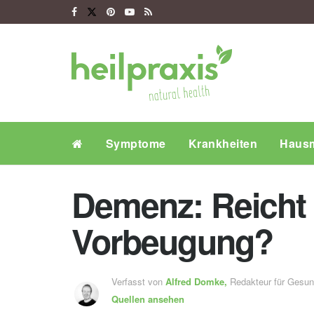
Symptome
Krankheiten
Hausm
Demenz: Reicht 
Vorbeugung?
Verfasst von
Alfred Domke,
Redakteur für Gesu
Quellen ansehen