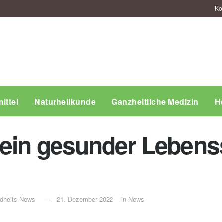
Ko
ittel
Naturheilkunde
Ganzheitliche Medizin
H
ein gesunder Lebenss
ndheits-News
21. Dezember 2022
in
News