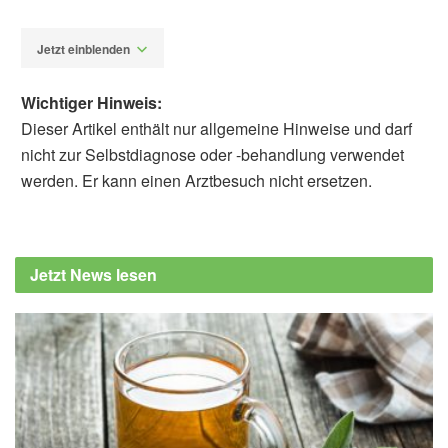
Jetzt einblenden
Wichtiger Hinweis:
Dieser Artikel enthält nur allgemeine Hinweise und darf
nicht zur Selbstdiagnose oder -behandlung verwendet
werden. Er kann einen Arztbesuch nicht ersetzen.
Alexander Stindt
Nikki-Anne Wilson, Nicolas Cherbuin, Kim
Kiely, Kaarin J. Anstey: Change in visual
Jetzt News lesen
acuity over a 12-year period predicts
cognitive decline in older adults: identifying
social engagement as a potential mediator;
in: Aging & Mental Health (veröffentlicht
20.11.2024),
Aging & Mental Health
Yu Huang, Xueli Zhang, Wei Wang, Danli
Shi, Yu Jiang, et al.: Associations of