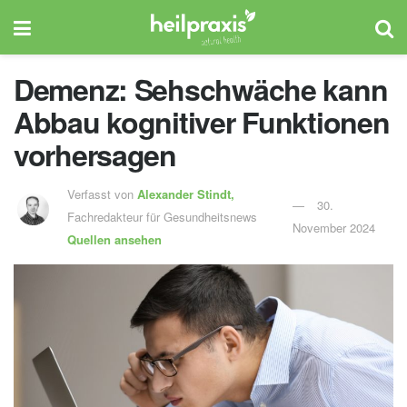
Demenz: Sehschwäche kann
Abbau kognitiver Funktionen
vorhersagen
Verfasst von
Alexander Stindt,
30.
Fachredakteur für Gesundheitsnews
November 2024
Quellen ansehen