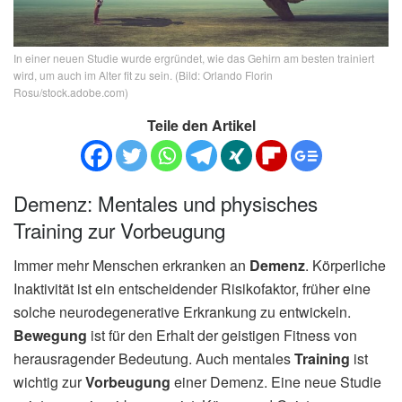
In einer neuen Studie wurde ergründet, wie das Gehirn am besten trainiert
wird, um auch im Alter fit zu sein. (Bild: Orlando Florin
Rosu/stock.adobe.com)
Teile den Artikel
Demenz: Mentales und physisches
Training zur Vorbeugung
Immer mehr Menschen erkranken an
Demenz
. Körperliche
Inaktivität ist ein entscheidender Risikofaktor, früher eine
solche neurodegenerative Erkrankung zu entwickeln.
Bewegung
ist für den Erhalt der geistigen Fitness von
herausragender Bedeutung. Auch mentales
Training
ist
wichtig zur
Vorbeugung
einer Demenz. Eine neue Studie