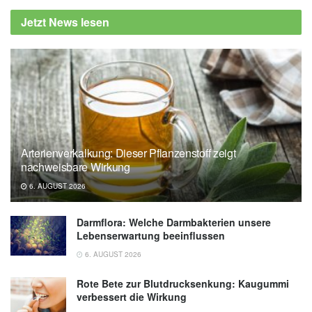
Demenz vorzubeugen, (Abruf: 21.09.2022),
Jetzt News lesen
Ruhr-Universität Bochum
Vanessa J. Lissek, Heithem Ben Abdallah,
Arthur Praetorius, Tobias Ohmann, Boris
Suchan: go4cognition: Combined
Physiological and Cognitive Intervention in
Mild Cognitive Impairment; in: Journal of
Alzheimer Disease, (veröffentlicht:
Arterienverkalkung: Dieser Pflanzenstoff zeigt
13.09.2022),
Journal of Alzheimer Disease
nachweisbare Wirkung
6. AUGUST 2026
Darmflora: Welche Darmbakterien unsere
Lebenserwartung beeinflussen
6. AUGUST 2026
Rote Bete zur Blutdrucksenkung: Kaugummi
verbessert die Wirkung