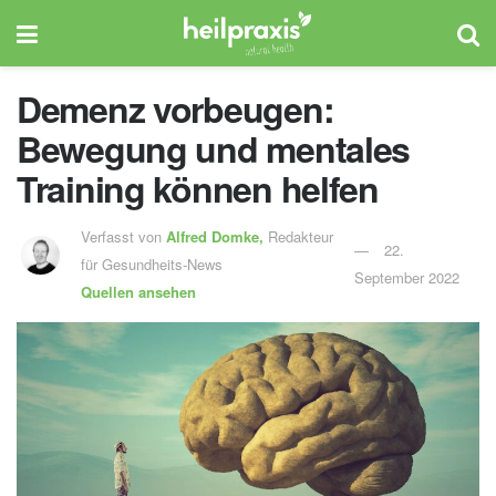
Demenz vorbeugen:
Bewegung und mentales
Training können helfen
Verfasst von
Alfred Domke,
Redakteur
22.
für Gesundheits-News
September 2022
Quellen ansehen