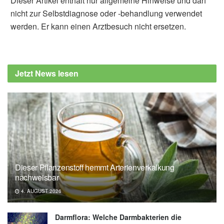
Dieser Artikel enthält nur allgemeine Hinweise und darf
nicht zur Selbstdiagnose oder -behandlung verwendet
werden. Er kann einen Arztbesuch nicht ersetzen.
Sebastian Bertram
Bundesverfassungsgericht (Az.: 1 BvQ
42/20)
Jetzt News lesen
Dieser Pflanzenstoff hemmt Arterienverkalkung
nachweisbar
4. AUGUST 2026
Darmflora: Welche Darmbakterien die