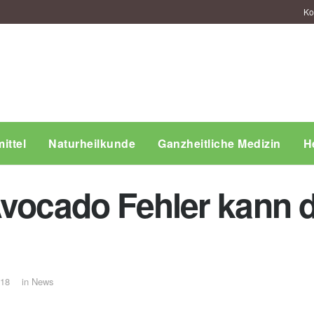
Ko
ittel
Naturheilkunde
Ganzheitliche Medizin
H
Avocado Fehler kann 
018
in
News