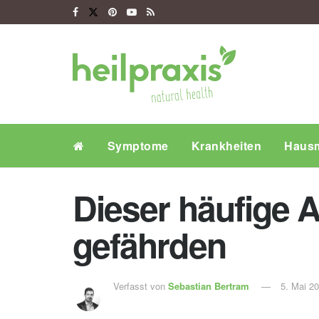
Symptome
Krankheiten
Hausm
Dieser häufige 
gefährden
Verfasst von
Sebastian Bertram
5. Mai 2