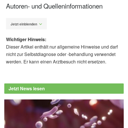
Autoren- und Quelleninformationen
Jetzt einblenden
Wichtiger Hinweis:
Dieser Artikel enthält nur allgemeine Hinweise und darf
nicht zur Selbstdiagnose oder -behandlung verwendet
werden. Er kann einen Arztbesuch nicht ersetzen.
Alexander Stindt
East and West Germany exhibit health
disparities 30 years after reunification,
Jetzt News lesen
European Society of Cardiology
(Veröffentlicht 01.07.2020),
ESC