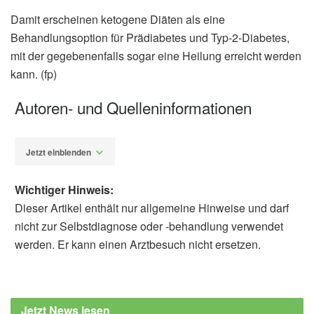
Damit erscheinen ketogene Diäten als eine
Behandlungsoption für Prädiabetes und Typ-2-Diabetes,
mit der gegebenenfalls sogar eine Heilung erreicht werden
kann. (fp)
Autoren- und Quelleninformationen
Jetzt einblenden
Wichtiger Hinweis:
Dieser Artikel enthält nur allgemeine Hinweise und darf
nicht zur Selbstdiagnose oder -behandlung verwendet
werden. Er kann einen Arztbesuch nicht ersetzen.
Fabian Peters
The Endocrine Society: Keto diet may
improve beta cell function in people with type
Jetzt News lesen
2 diabetes (veröffentlicht 21.04.2026),