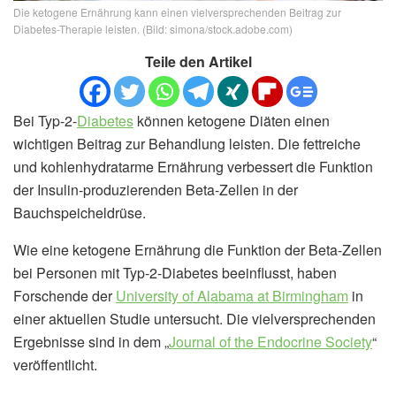
Die ketogene Ernährung kann einen vielversprechenden Beitrag zur
Diabetes-Therapie leisten. (Bild: simona/stock.adobe.com)
Teile den Artikel
Bei Typ-2-
Diabetes
können ketogene Diäten einen
wichtigen Beitrag zur Behandlung leisten. Die fettreiche
und kohlenhydratarme Ernährung verbessert die Funktion
der Insulin-produzierenden Beta-Zellen in der
Bauchspeicheldrüse.
Wie eine ketogene Ernährung die Funktion der Beta-Zellen
bei Personen mit Typ-2-Diabetes beeinflusst, haben
Forschende der
University of Alabama at Birmingham
in
einer aktuellen Studie untersucht. Die vielversprechenden
Ergebnisse sind in dem „
Journal of the Endocrine Society
“
veröffentlicht.