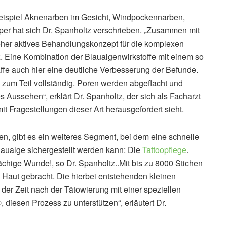
eispiel Aknenarben im Gesicht, Windpockennarben,
per hat sich Dr. Spanholtz verschrieben. „Zusammen mit
eher aktives Behandlungskonzept für die komplexen
. Eine Kombination der Blaualgenwirkstoffe mit einem so
ffe auch hier eine deutliche Verbesserung der Befunde.
 zum Teil vollständig. Poren werden abgeflacht und
s Aussehen“, erklärt Dr. Spanholtz, der sich als Facharzt
mit Fragestellungen dieser Art herausgefordert sieht.
, gibt es ein weiteres Segment, bei dem eine schnelle
laualge sichergestellt werden kann: Die
Tattoopflege
.
lächige Wunde!, so Dr. Spanholtz..Mit bis zu 8000 Stichen
e Haut gebracht. Die hierbei entstehenden kleinen
der Zeit nach der Tätowierung mit einer speziellen
, diesen Prozess zu unterstützen“, erläutert Dr.