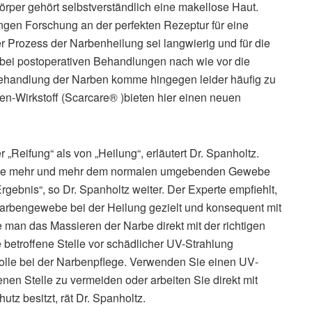
rper gehört selbstverständlich eine makellose Haut.
ngen Forschung an der perfekten Rezeptur für eine
er Prozess der Narbenheilung sei langwierig und für die
 bei postoperativen Behandlungen nach wie vor die
ehandlung der Narben komme hingegen leider häufig zu
n-Wirkstoff (Scarcare® )bieten hier einen neuen
„Reifung“ als von „Heilung“, erläutert Dr. Spanholtz.
arbe mehr und mehr dem normalen umgebenden Gewebe
Ergebnis“, so Dr. Spanholtz weiter. Der Experte empfiehlt,
rbengewebe bei der Heilung gezielt und konsequent mit
 man das Massieren der Narbe direkt mit der richtigen
etroffene Stelle vor schädlicher UV-­Strahlung
Rolle bei der Narbenpflege. Verwenden Sie einen UV‐
nen Stelle zu vermeiden oder arbeiten Sie direkt mit
utz besitzt, rät Dr. Spanholtz.