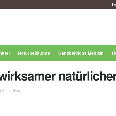
Ko
ittel
Naturheilkunde
Ganzheitliche Medizin
H
wirksamer natürlicher
016
in
News