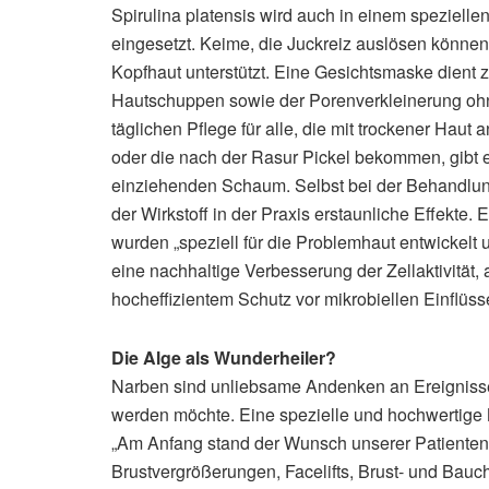
Spirulina platensis wird auch in einem spezielle
eingesetzt. Keime, die Juckreiz auslösen könne
Kopfhaut unterstützt. Eine Gesichtsmaske dient 
Hautschuppen sowie der Porenverkleinerung ohne
täglichen Pflege für alle, die mit trockener H
oder die nach der Rasur Pickel bekommen, gibt e
einziehenden Schaum. Selbst bei der Behandlun
der Wirkstoff in der Praxis erstaunliche Effekte
wurden „speziell für die Problemhaut entwickelt 
eine nachhaltige Verbesserung der Zellaktivität, 
hocheffizientem Schutz vor mikrobiellen Einflüss
Die Alge als Wunderheiler?
Narben sind unliebsame Andenken an Ereignisse,
werden möchte. Eine spezielle und hochwertige N
„Am Anfang stand der Wunsch unserer Patienten
Brustvergrößerungen, Facelifts, Brust-­ und Bau