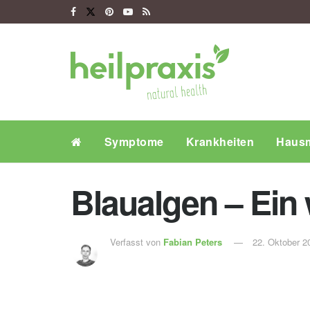
Symptome
Krankheiten
Hausm
Blaualgen – Ein 
Verfasst von
Fabian Peters
22. Oktober 2