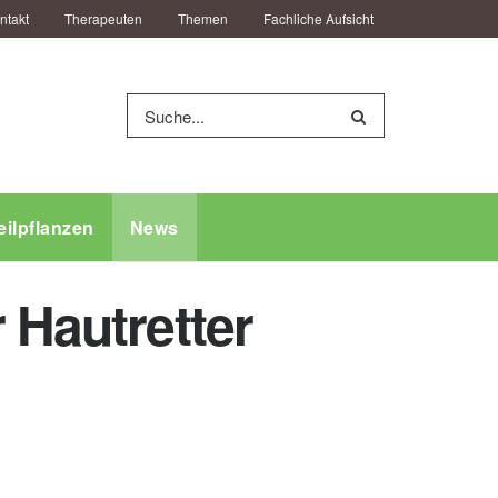
ntakt
Therapeuten
Themen
Fachliche Aufsicht
eilpflanzen
News
 Hautretter