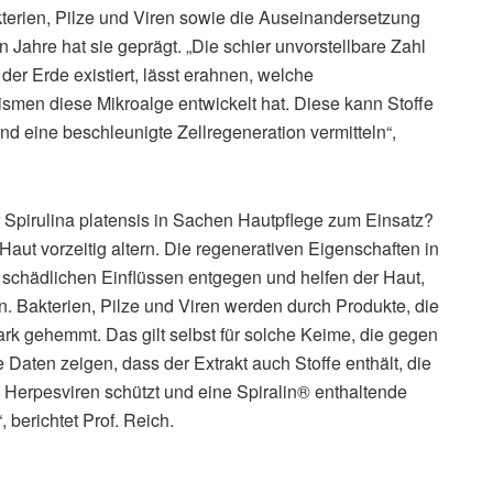
terien, Pilze und Viren sowie die Auseinandersetzung
Jahre hat sie geprägt. „Die schier unvorstellbare Zahl
 der Erde existiert, lässt erahnen, welche
men diese Mikroalge entwickelt hat. Diese kann Stoffe
und eine beschleunigte Zellregeneration vermitteln“,
 Spirulina platensis in Sachen Hautpflege zum Einsatz?
Haut vorzeitig altern. Die regenerativen Eigenschaften in
n schädlichen Einflüssen entgegen und helfen der Haut,
en. Bakterien, Pilze und Viren werden durch Produkte, die
tark gehemmt. Das gilt selbst für solche Keime, die gegen
Daten zeigen, dass der Extrakt auch Stoffe enthält, die
h Herpesviren schützt und eine Spiralin® enthaltende
berichtet Prof. Reich.