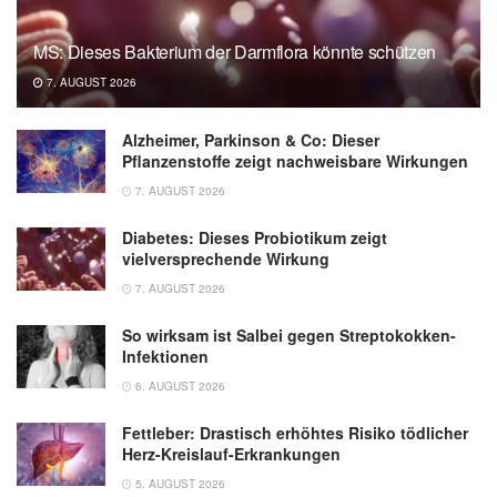
Romagnoli, Ulrich Kirk, Christopher Ring, et
al.: Brain Endurance Training Improves
MS: Dieses Bakterium der Darmflora könnte schützen
Physical, Cognitive, and Multitasking
7. AUGUST 2026
Performance in Professional Football
Players; in: Human Kinetics Journals
Alzheimer, Parkinson & Co: Dieser
(veröffentlicht 11.11.2022),
Human Kinetics
Pflanzenstoffe zeigt nachweisbare Wirkungen
Journals
7. AUGUST 2026
Diabetes: Dieses Probiotikum zeigt
vielversprechende Wirkung
7. AUGUST 2026
So wirksam ist Salbei gegen Streptokokken-
Infektionen
6. AUGUST 2026
Fettleber: Drastisch erhöhtes Risiko tödlicher
Herz-Kreislauf-Erkrankungen
5. AUGUST 2026