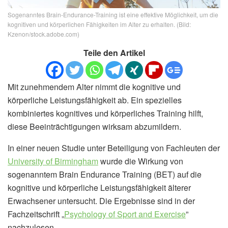
Sogenanntes Brain-Endurance-Training ist eine effektive Möglichkeit, um die
kognitiven und körperlichen Fähigkeiten im Alter zu erhalten. (Bild:
Kzenon/stock.adobe.com)
Teile den Artikel
Mit zunehmendem Alter nimmt die kognitive und
körperliche Leistungsfähigkeit ab. Ein spezielles
kombiniertes kognitives und körperliches Training hilft,
diese Beeinträchtigungen wirksam abzumildern.
In einer neuen Studie unter Beteiligung von Fachleuten der
University of Birmingham
wurde die Wirkung von
sogenanntem Brain Endurance Training (BET) auf die
kognitive und körperliche Leistungsfähigkeit älterer
Erwachsener untersucht. Die Ergebnisse sind in der
Fachzeitschrift „
Psychology of Sport and Exercise
”
nachzulesen.