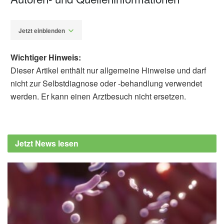
Jetzt einblenden
Wichtiger Hinweis:
Dieser Artikel enthält nur allgemeine Hinweise und darf
nicht zur Selbstdiagnose oder -behandlung verwendet
werden. Er kann einen Arztbesuch nicht ersetzen.
Alexander Stindt
Jesús Díaz-García, Tomás García-Calvo,
Christopher Ring: Brain endurance training
Jetzt News lesen
improves sedentary older adults’ cognitive
and physical performance when fresh and
fatigued; in: Psychology of Sport and
Exercise (veröffentlicht Volume 76, January
2025),
Psychology of Sport and Exercise
Walter Staiano, Michele Merlini, Marco