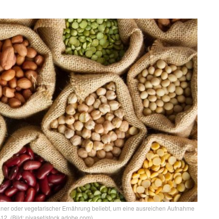
ner oder vegetarischer Ernährung beliebt, um eine ausreichen Aufnahme
B12. (Bild: piyaset/stock.adobe.com)