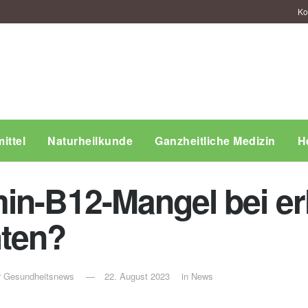
Ko
ittel
Naturheilkunde
Ganzheitliche Medizin
H
min-B12-Mangel bei 
hten?
ür Gesundheitsnews
22. August 2023
in
News