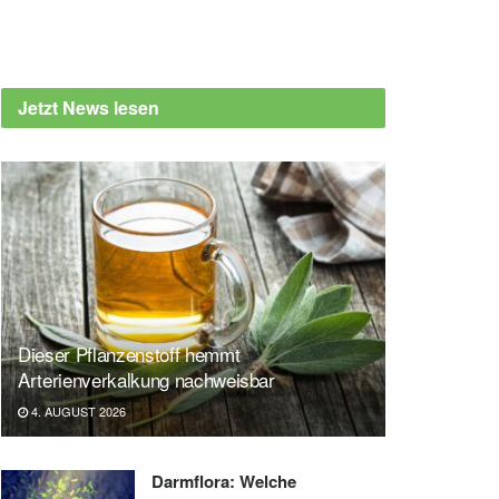
Jetzt News lesen
Dieser Pflanzenstoff hemmt
Arterienverkalkung nachweisbar
4. AUGUST 2026
Darmflora: Welche