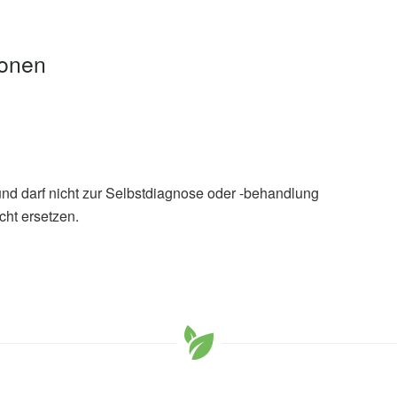
ionen
und darf nicht zur Selbstdiagnose oder -behandlung
cht ersetzen.
g: Vitamin B₁₂ (Cobalamine) (abgefragt 21.08.2023),
Ana M. Gil, Beatriz Oliveira, Elisete Varandas, et al.:
on dietary and nutritional intake in a group of
etin (veröffentlicht 18.04.2023),
Nutrition Bulletin
ans Can Boost Your Brain Power (veröffentlicht