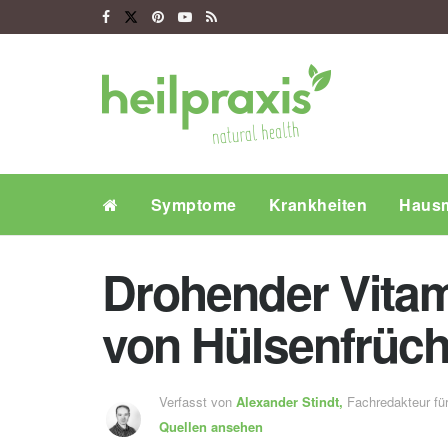
Symptome
Krankheiten
Hausm
Drohender Vita
von Hülsenfrüc
Verfasst von
Alexander Stindt,
Fachredakteur f
Quellen ansehen