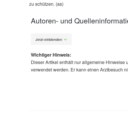
zu schützen. (as)
Autoren- und Quelleninformat
Jetzt einblenden
Wichtiger Hinweis:
Dieser Artikel enthält nur allgemeine Hinweise 
Alexander Stindt
verwendet werden. Er kann einen Arztbesuch ni
Deutsche Geselllschaft für Ernährun
DGE
Helena Ferreira, Marta Vasconcelos, 
Impact of a daily legume-based meal 
omnivorous adults; in: Nutrition Bull
Cleveland Clinic: 3 Reasons Why Be
16.07.2020),
Cleveland Clinic