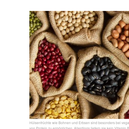
Hülsenfrüchte wie Bohnen und Erbsen sind besonders bei vega
von Protein zu ermöglichen. Allerdings liefern sie kein Vitamin 