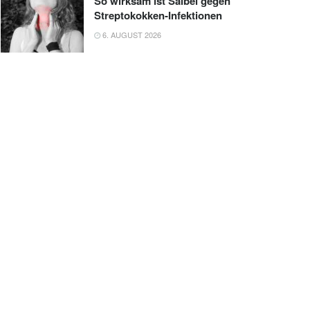
So wirksam ist Salbei gegen
Streptokokken-Infektionen
6. AUGUST 2026