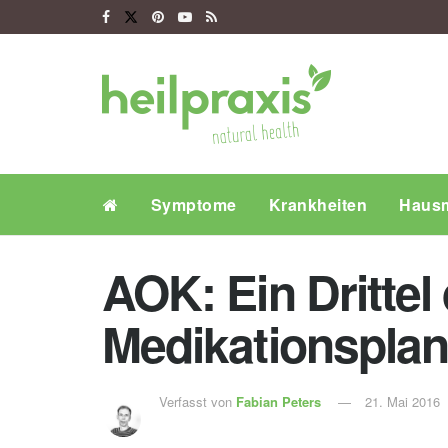
Symptome
Krankheiten
Hausm
AOK: Ein Drittel
Medikationspla
Verfasst von
Fabian Peters
21. Mai 2016