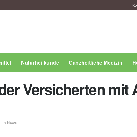
Ko
ittel
Naturheilkunde
Ganzheitliche Medizin
H
 der Versicherten mit
n
in
News