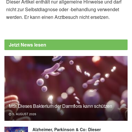
Dieser Artikel enthält nur allgemeine Hinweise und darf
nicht zur Selbstdiagnose oder -behandlung verwendet
werden. Er kann einen Arztbesuch nicht ersetzen.
Diplom-Redakteur (FH) Volker Blasek
Cleveland Clinic: Why a ‘Dry January’ Is
Good for Your Health (veröffentlicht:
Jetzt News lesen
17.12.2022),
health.clevelandclinic.org
MS: Dieses Bakterium der Darmflora kann schützen
5. AUGUST 2026
Alzheimer, Parkinson & Co: Dieser