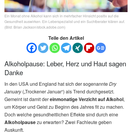
Ein Monat ohne Alkohol kann sich in mehrfacher Hinsicht positiv auf die
Gesundheit auswirken. Ein Leberspezialist und ein Suchtberater klären auf.
(Bild: Brian Jackson/stock.adobe.com)
Teile den Artikel
Alkoholpause: Leber, Herz und Haut sagen
Danke
In den USA und England hat sich der sogenannte
Dry
January
(„Trockener Januar“) als Trend durchgesetzt.
Gemeint ist damit der
einmonatige Verzicht auf Alkohol
,
um Körper und Geist zu Beginn des Jahres fit zu machen.
Doch welche gesundheitlichen Effekte sind durch eine
Alkoholpause
zu erwarten? Zwei Fachleute geben
Auskunft.