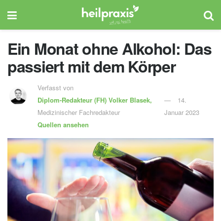
Ein Monat ohne Alkohol: Das
passiert mit dem Körper
Verfasst von
Diplom-Redakteur (FH)
Volker Blasek,
14.
Medizinischer Fachredakteur
Januar 2023
Quellen ansehen