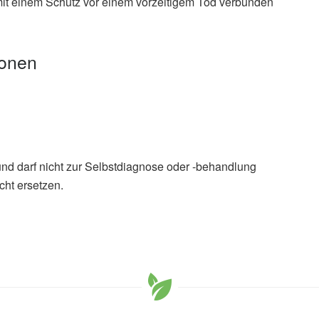
 mit einem Schutz vor einem vorzeitigem Tod verbunden
ionen
und darf nicht zur Selbstdiagnose oder -behandlung
cht ersetzen.
l, Christian C. Abnet, Barry I. Graubard, Linda M. Liao, et
 Risk in 3 Prospective US Cohorts; in: JAMA Network
MA Network Open
althy adults, taking multivitamins daily is not associated
licht 26.06.2024),
NIH/National Cancer Institute