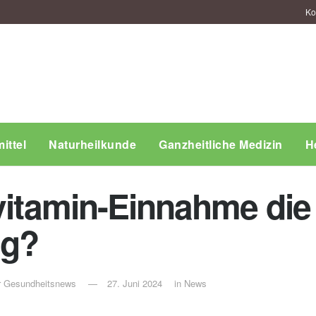
Ko
ittel
Naturheilkunde
Ganzheitliche Medizin
H
ivitamin-Einnahme die
ng?
ür Gesundheitsnews
27. Juni 2024
in
News