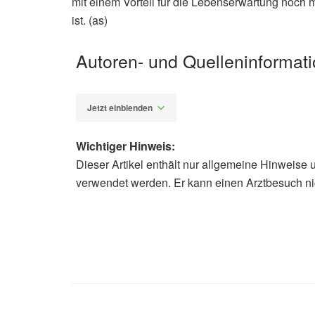
mit einem Vorteil für die Lebenserwartung noch
ist. (as)
Autoren- und Quelleninformat
Jetzt einblenden
Wichtiger Hinweis:
Dieser Artikel enthält nur allgemeine Hinweise 
Alexander Stindt
verwendet werden. Er kann einen Arztbesuch ni
Erikka Loftfield, Caitlin P. O’Connel
al.: Multivitamin Use and Mortality
Open (veröffentlicht 26.06.2024),
JA
NIH/National Cancer Institute: For he
with a lower risk of death (veröffent