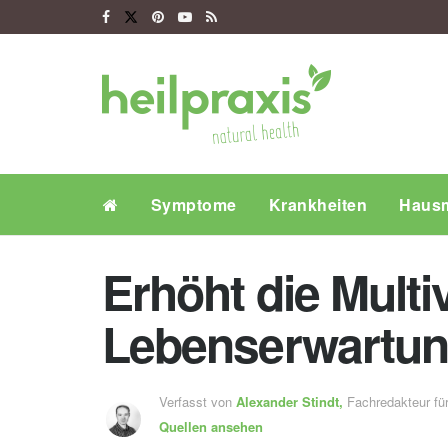
Symptome
Krankheiten
Hausm
Erhöht die Mult
Lebenserwartu
Verfasst von
Alexander Stindt,
Fachredakteur f
Quellen ansehen