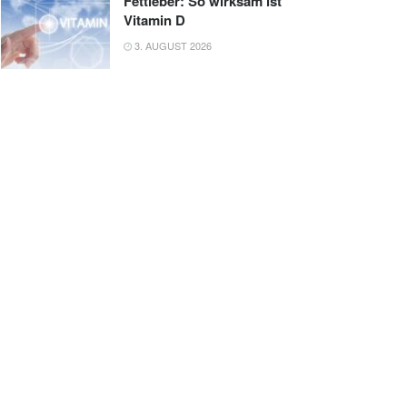
Fettleber: So wirksam ist
Vitamin D
3. AUGUST 2026