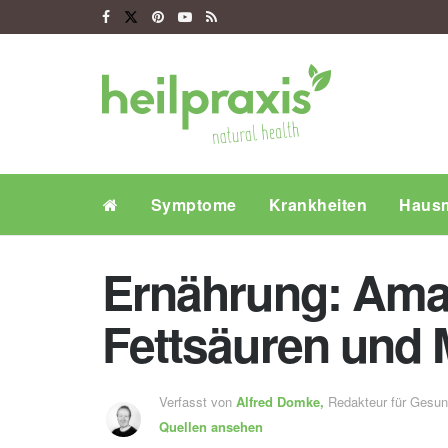
Symptome
Krankheiten
Hausm
Ernährung: Amara
Fettsäuren und M
Verfasst von
Alfred Domke,
Redakteur für Gesu
Quellen ansehen