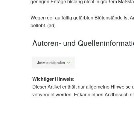
geringen Erträge bislang nicht in großem Maßstab 
Wegen der auffällig gefärbten Blütenstände ist 
beliebt. (ad)
Autoren- und Quelleninformat
Jetzt einblenden
Wichtiger Hinweis:
Dieser Artikel enthält nur allgemeine Hinweise 
Alfred Domke
verwendet werden. Er kann einen Arztbesuch ni
Bundeszentrum für Ernährung: Trend