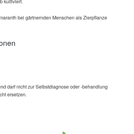
kultiviert.
Amaranth bei gärtnernden Menschen als Zierpflanze
ionen
und darf nicht zur Selbstdiagnose oder -behandlung
cht ersetzen.
lebensmittel: Pseudogetreide, (Abruf: 05.04.2022)