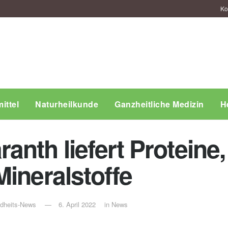
Ko
ittel
Naturheilkunde
Ganzheitliche Medizin
H
nth liefert Proteine,
ineralstoffe
ndheits-News
6. April 2022
in
News