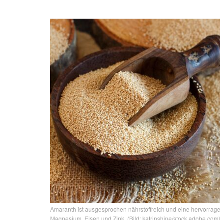
Amaranth ist ausgesprochen nährstoffreich und eine hervorragen
Magnesium, Eisen und Zink. (Bild: katrinshine/stock.adobe.com