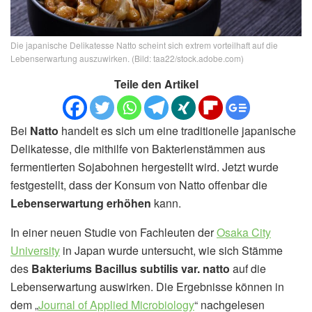
Die japanische Delikatesse Natto scheint sich extrem vorteilhaft auf die
Lebenserwartung auszuwirken. (Bild: taa22/stock.adobe.com)
Teile den Artikel
Bei
Natto
handelt es sich um eine traditionelle japanische
Delikatesse, die mithilfe von Bakterienstämmen aus
fermentierten Sojabohnen hergestellt wird. Jetzt wurde
festgestellt, dass der Konsum von Natto offenbar die
Lebenserwartung erhöhen
kann.
In einer neuen Studie von Fachleuten der
Osaka City
University
in Japan wurde untersucht, wie sich Stämme
des
Bakteriums Bacillus subtilis var. natto
auf die
Lebenserwartung auswirken. Die Ergebnisse können in
dem „
Journal of Applied Microbiology
“ nachgelesen