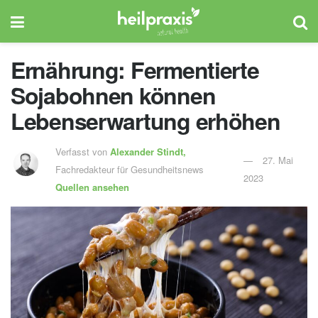
Ernährung: Fermentierte
Sojabohnen können
Lebenserwartung erhöhen
Verfasst von
Alexander Stindt,
27. Mai
Fachredakteur für Gesundheitsnews
2023
Quellen ansehen