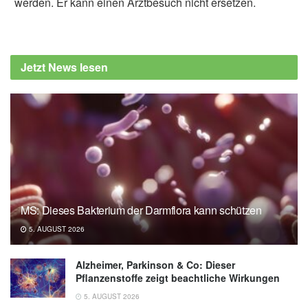
werden. Er kann einen Arztbesuch nicht ersetzen.
Alexander Stindt
Nao Teramoto, Kanae Sato, Takayuki Wada,
Yoshikazu Nishikawa, Eriko Kage-Nakadai:
Jetzt News lesen
Impacts of Bacillus subtilis var. natto on the
lifespan and stress resistance of
Caenorhabditis elegans; in: Journal of
Applied Microbiology (veröffentlicht
20.04.2023),
Journal of Applied Microbiology
Osaka Metropolitan University: How eating
natto might help to distress (veröffentlicht
26.05.2023),
OMU
MS: Dieses Bakterium der Darmflora kann schützen
5. AUGUST 2026
Alzheimer, Parkinson & Co: Dieser
Pflanzenstoffe zeigt beachtliche Wirkungen
5. AUGUST 2026