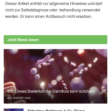
Dieser Artikel enthält nur allgemeine Hinweise und darf
nicht zur Selbstdiagnose oder -behandlung verwendet
werden. Er kann einen Arztbesuch nicht ersetzen.
Alfred Domke
Öffentliches Gesundheitsportal Österreichs
„Gesundheit.gv.at": Karfiol, (Abruf:
Jetzt News lesen
14.07.2020),
Gesundheit.gv.at
Bundeszentrum für Ernährung (BZfE): Ran
an die Röschen, (Abruf: 14.07.2020)
MS: Dieses Bakterium der Darmflora kann schützen
5. AUGUST 2026
Alzheimer, Parkinson & Co: Dieser