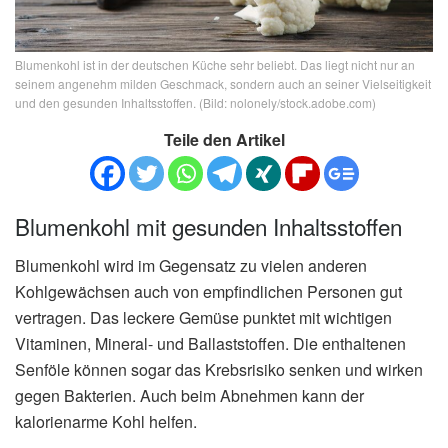
Blumenkohl ist in der deutschen Küche sehr beliebt. Das liegt nicht nur an
seinem angenehm milden Geschmack, sondern auch an seiner Vielseitigkeit
und den gesunden Inhaltsstoffen. (Bild: nolonely/stock.adobe.com)
Teile den Artikel
Blumenkohl mit gesunden Inhaltsstoffen
Blumenkohl wird im Gegensatz zu vielen anderen
Kohlgewächsen auch von empfindlichen Personen gut
vertragen. Das leckere Gemüse punktet mit wichtigen
Vitaminen, Mineral- und Ballaststoffen. Die enthaltenen
Senföle können sogar das Krebsrisiko senken und wirken
gegen Bakterien. Auch beim Abnehmen kann der
kalorienarme Kohl helfen.