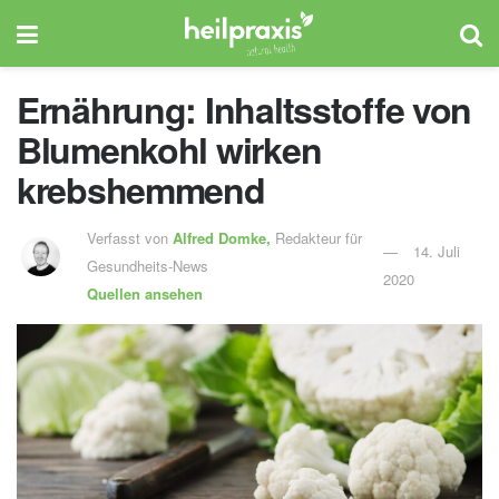
Ernährung: Inhaltsstoffe von
Blumenkohl wirken
krebshemmend
Verfasst von
Alfred Domke,
Redakteur für
14. Juli
Gesundheits-News
2020
Quellen ansehen