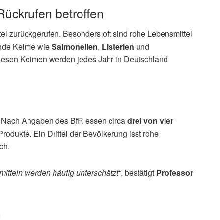
Rückrufen betroffen
el zurückgerufen. Besonders oft sind rohe Lebensmittel
hende Keime wie
Salmonellen
,
Listerien
und
 diesen Keimen werden jedes Jahr in Deutschland
t. Nach Angaben des BfR essen circa
drei von vier
odukte. Ein Drittel der Bevölkerung isst rohe
ch.
itteln werden häufig unterschätzt“
, bestätigt
Professor
n