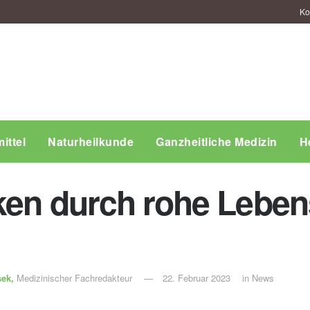
Ko
ittel
Naturheilkunde
Ganzheitliche Medizin
H
ken durch rohe Lebens
sek,
Medizinischer Fachredakteur
22. Februar 2023
in
News