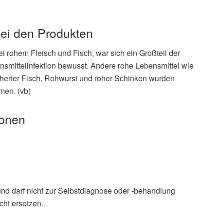
bei den Produkten
i rohem Fleisch und Fisch, war sich ein Großteil der
ensmittelinfektion bewusst. Andere rohe Lebensmittel wie
herter Fisch, Rohwurst und roher Schinken wurden
men. (vb)
ionen
und darf nicht zur Selbstdiagnose oder -behandlung
ek
cht ersetzen.
ohe Lebensmittel (PDF, Stand: Dezember 2022) ,