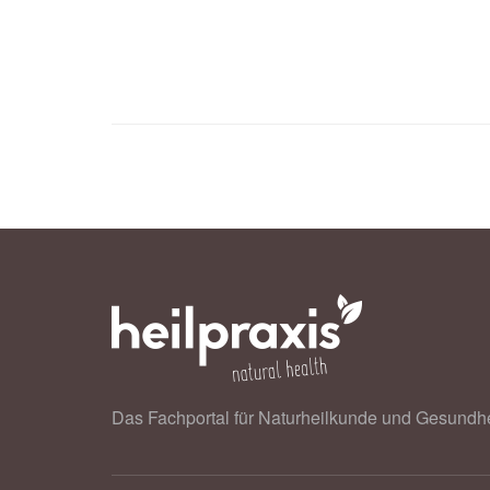
bfr.bund.de
BfR: Rohe Lebensmittel: Gesundheitl
21.02.2023),
bfr.bund.de
Das Fachportal für Naturheilkunde und Gesundhe