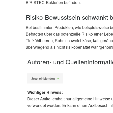
BfR STEC-Bakterien befinden.
Risiko-Bewusstsein schwankt 
Bei bestimmten Produkten, wie beispielsweise be
Befragten über das potenzielle Risiko einer Leb
Tiefkühlbeeren, Rohmilchweichkäse, kalt geräuc
überwiegend als nicht risikobehaftet wahrgenom
Autoren- und Quelleninformat
Jetzt einblenden
Wichtiger Hinweis:
Dieser Artikel enthält nur allgemeine Hinweise 
Diplom-Redakteur (FH) Volker Blas
verwendet werden. Er kann einen Arztbesuch ni
BfR-Verbrauchermonitor Spezial: R