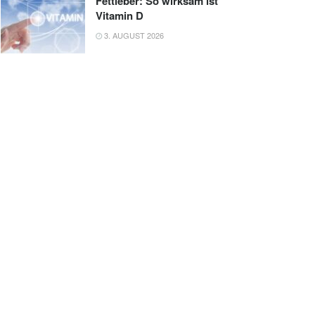
Fettleber: So wirksam ist
Vitamin D
3. AUGUST 2026