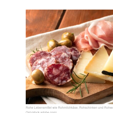
Rohe Lebensmittel wie Rohmilchkäse, Rohschinken und Rohwurst
Orrù/stock.adobe.com)