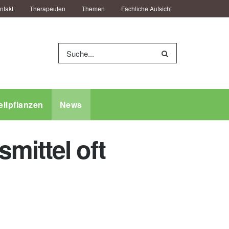
ntakt
Therapeuten
Themen
Fachliche Aufsicht
eilpflanzen
News
mittel oft