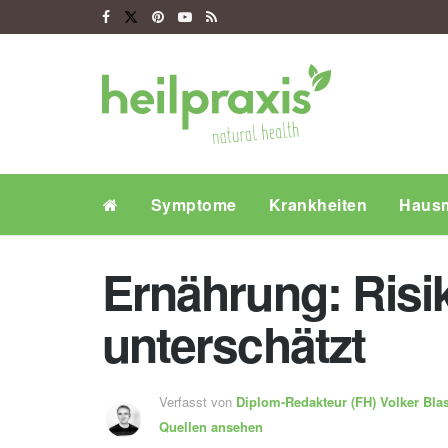
Symptome
Krankheiten
Hausm
Ernährung: Risi
unterschätzt
Verfasst von
Diplom-Redakteur (FH)
Volker Bla
Quellen ansehen