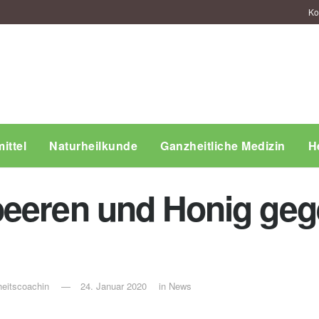
Ko
ittel
Naturheilkunde
Ganzheitliche Medizin
H
eeren und Honig geg
eitscoachin
24. Januar 2020
in
News