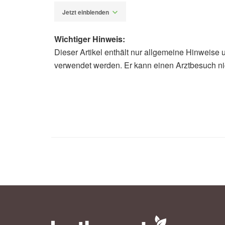
Jetzt einblenden
Wichtiger Hinweis:
Dieser Artikel enthält nur allgemeine Hinweise 
Katja Helbig
verwendet werden. Er kann einen Arztbesuch ni
Battino, Maurizio, Giampieri, France
honey phytochemicals on human hea
involved in the prevention of oxidat
2020,
ScienceDirect
Rezept: www.brigitte.de (Abruf am 