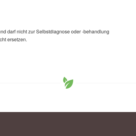
und darf nicht zur Selbstdiagnose oder -behandlung
cht ersetzen.
sca, Cianciosi, Danila et al.: The roles of strawberry and
lth: a possible clue on the molecular mechanisms
ive stress and inflammation; in: Phytomedicine, Januar
20.01.2020),
Brigitte