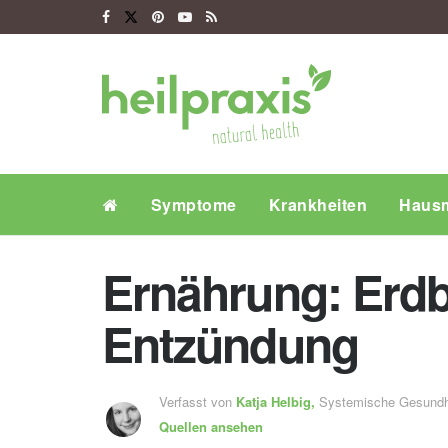
Symptome
Krankheiten
Hausm
Ernährung: Erdb
Entzündung
Verfasst von
Katja Helbig,
Systemische Gesundh
Quellen ansehen