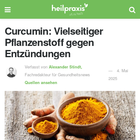
Curcumin: Vielseitiger
Pflanzenstoff gegen
Entzündungen
Verfasst von
Alexander Stindt,
4. Mai
Fachredakteur für Gesundheitsnews
2025
Quellen ansehen