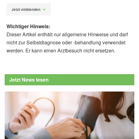
Jetzt einblenden
Wichtiger Hinweis:
Dieser Artikel enthält nur allgemeine Hinweise und darf
nicht zur Selbstdiagnose oder -behandlung verwendet
werden. Er kann einen Arztbesuch nicht ersetzen.
Alexander Stindt
Miriam Cerullo, Federica Armeli, Beatrice
Mengoni, Martina Menin, Maria Luisa
Jetzt News lesen
Crudeli, et al.:Curcumin Modulation of the
Gut–Brain Axis for Neuroinflammation and
Metabolic Disorders Prevention and
Treatment ; in: Nutrients (veröffentlicht
24.05.2025),
Nutrients