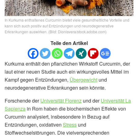
In Kurkuma enthaltenes Curcumin bietet viele gesundheitliche Vorteile und
kann sich auch positiv auf Entzündungen und neurodegenerative
Erkrankungen auswirken. (Bild: Dionisvera/stock.adobe.com)
Teile den Artikel
Kurkuma enthält den pflanzlichen Wirkstoff Curcumin, der
laut einer neuen Studie auch ein wirkungsvolles Mittel im
Kampf gegen Entzündungen,
Übergewicht
und
neurodegenerative Erkrankungen sein könnte.
Forschende der
Universität Florenz
und der
Universität La
Sapienza
in Rom haben die biochemischen Effekte von
Curcumin analysiert, insbesondere in Bezug auf
Entzündungen, oxidativen
Stress
und
Stoffwechselstörungen. Die vielversprechenden