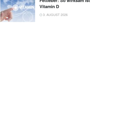
Fettleber: So wirksam ist
Vitamin D
3. AUGUST 2026