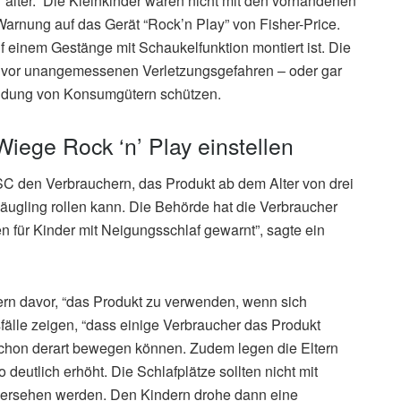
r älter.” Die Kleinkinder waren nicht mit den vorhandenen
 Warnung auf das Gerät “Rock’n Play” von Fisher-Price.
f einem Gestänge mit Schaukelfunktion montiert ist. Die
t vor unangemessenen Verletzungsgefahren – oder gar
ndung von Konsumgütern schützen.
ege Rock ‘n’ Play einstellen
PSC den Verbrauchern, das Produkt ab dem Alter von drei
äugling rollen kann. Die Behörde hat die Verbraucher
 für Kinder mit Neigungsschlaf gewarnt”, sagte ein
ern davor, “das Produkt zu verwenden, wenn sich
älle zeigen, “dass einige Verbraucher das Produkt
chon derart bewegen können. Zudem legen die Eltern
 deutlich erhöht. Die Schlafplätze sollten nicht mit
 versehen werden. Den Kindern drohe dann eine