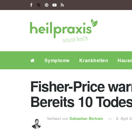
Symptome
Krankheiten
Hausm
Fisher-Price war
Bereits 10 Todes
Verfasst von
Sebastian Bertram
8. April 