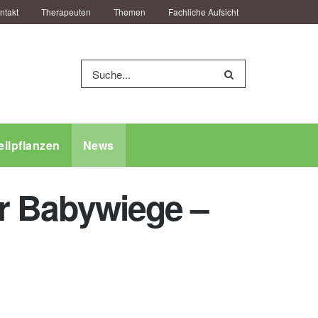
ntakt
Therapeuten
Themen
Fachliche Aufsicht
eilpflanzen
News
her Babywiege –