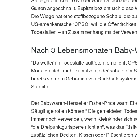
Seite gerollt. Alle 10 Kinder waren 3 Monate ode
Gurten angeschnallt. Explizit bezieht sich diese
Die Wiege hat eine stoffbezogene Schale, die au
US-amerikanische “CPSC” will die Öffentlichkei
Todesfällen – im Zusammenhang mit der Verwe
Nach 3 Lebensmonaten Baby-Wi
“Da weiterhin Todesfälle auftreten, empfiehlt C
Monaten nicht mehr zu nutzen, oder sobald ein S
bereits vor dem Gebrauch von Rückhaltesystemen
Sprecher.
Der Babywaren-Hersteller Fisher-Price warnt Elt
Säuglinge rollen können.” Die gemeldeten Todesf
immer noch verwenden, wenn Kleinkinder sich s
“die Dreipunktgurtsperre nicht an”, was das Risiko
zusätzlichen Decken, Kissen oder Plüschtieren