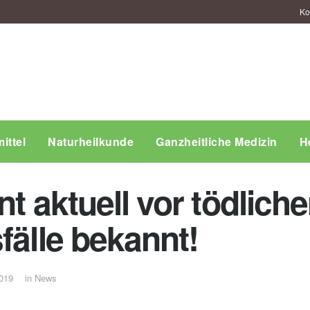
Ko
ittel
Naturheilkunde
Ganzheitliche Medizin
H
nt aktuell vor tödlic
fälle bekannt!
2019
in
News