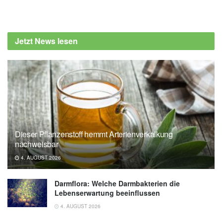
Alexander Stindt
Keita Kinoshita, Kento Nakagawa, Shintaro
Sato: Watching sport enhances well-being:
Jetzt News lesen
evidence from a multi-method approach; in:
Sport Management Review (veröffentlicht
22.03.2024),
Sport Management Review
Waseda University: The joy of sports: How
watching sports can boost well-being
(veröffentlicht 15.04.2024),
Waseda
University
Dieser Pflanzenstoff hemmt Arterienverkalkung
nachweisbar
4. AUGUST 2026
Darmflora: Welche Darmbakterien die
Lebenserwartung beeinflussen
4. AUGUST 2026