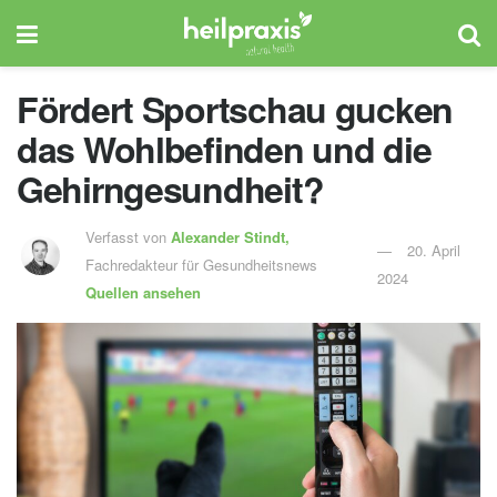
Fördert Sportschau gucken
das Wohlbefinden und die
Gehirngesundheit?
Verfasst von
Alexander Stindt,
20. April
Fachredakteur für Gesundheitsnews
2024
Quellen ansehen