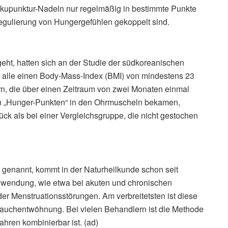
Akupunktur-Nadeln nur regelmäßig in bestimmte Punkte
egulierung von Hungergefühlen gekoppelt sind.
eht, hatten sich an der Studie der südkoreanischen
e alle einen Body-Mass-Index (BMI) von mindestens 23
rn, die über einen Zeitraum von zwei Monaten einmal
n „Hunger-Punkten“ in den Ohrmuscheln bekamen,
ck als bei einer Vergleichsgruppe, die nicht gestochen
genannt, kommt in der Naturheilkunde schon seit
wendung, wie etwa bei akuten und chronischen
er Menstruationsstörungen. Am verbreitetsten ist diese
auchentwöhnung. Bei vielen Behandlern ist die Methode
ahren kombinierbar ist. (ad)