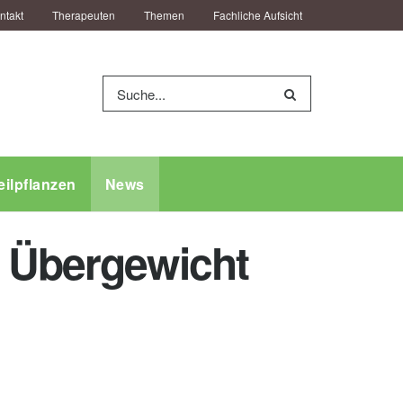
ntakt
Therapeuten
Themen
Fachliche Aufsicht
eilpflanzen
News
t Übergewicht