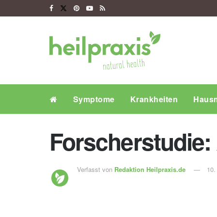
Symptome
Krankheiten
Hausm
Forscherstudie:
Verfasst von
Redaktion Heilpraxis.de
10.