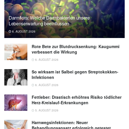
Darmflora: Welche Darmbakterien unsere
Lebenserwartung beeinflussen
6. AUGUST 2026
Rote Bete zur Blutdrucksenkung: Kaugummi
verbessert die Wirkung
6. AUGUST 2026
So wirksam ist Salbei gegen Streptokokken-
Infektionen
6. AUGUST 2026
Fettleber: Drastisch erhöhtes Risiko tödlicher
Herz-Kreislauf-Erkrankungen
5. AUGUST 2026
Harnwegsinfektionen: Neuer
Behandlungsansatz erfolgreich getestet